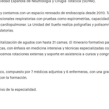
ociedad Española de Neumología y Cirugía Torácica (SEPAR).
 y contamos con un espacio renovado de endoscopia desde 2010. 
cionales respiratorias con pruebas como espirometrías, capacidad
o cardiopulmonar. La Unidad del Sueño realiza poligrafías y polisom
latorias.
lización de agudos con hasta 21 camas. El itinerario formativo pa
nicas, con énfasis en medicina intensiva y técnicas especializadas c
emos rotaciones externas y soporte en asistencia a cursos y congr
ico, compuesto por 7 médicos adjuntos y 6 enfermeras, con una gra
con la formación.
tivo de la especialidad.