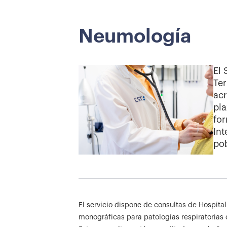
Neumología
El 
Ter
ac
pla
fo
Int
pob
El servicio dispone de consultas de Hospit
monográficas para patologías respiratorias c