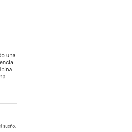
do una
iencia
icina
una
el sueño.