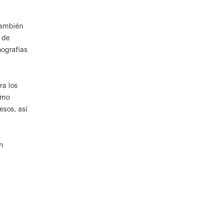
También
 de
nografías
ra los
omo
esos, así
n