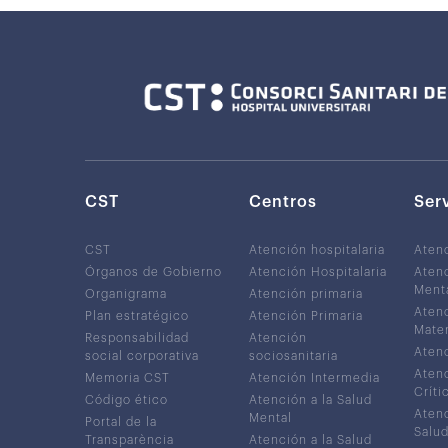
CST
Centros
Ser
CST
Atención hospitalaria
Aten
Órganos de Gobierno
Atención Hospitalaria
Atenc
Ment
Organigrama
Atención primaria
Atenc
Plan estratégico
Atención Primaria
Mater
Responsabilidad
Atención
Atenc
social corporativa
sociosanitaria
Atenc
Memoria CST
Atención Intermedia
Críti
Código ético
Atención a la Salud
Atenc
Mental
Portal de la
Salud
Transparència
Atención a la Salud