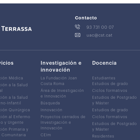
Contacto
93 731 00 07
uac@cst.cat
vicios
Investigación e
Docencia
innovación
ción Médica
La Fundación Joan
Estudiantes
Costa Roma
Estudios de grado
ión a la Salud
al
Área de Investigación
Ciclos formativos
e Innovación
ión a la Salud
Estudios de Postgrado
no-Infantil
Búsqueda
y Máster
ión Quirúrgica
Innovación
Estudios de grado
ión al Enfermo
Proyectos cerrados de
Ciclos formativos
co y Urgente
Investigación e
Estudios de Postgrado
Innovación
ión Primaria y
y Máster
 Comunitaria
CEIm
Residentes