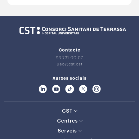
Contacte
93 731 00 07
uac@cst.cat
Xarxes socials
CST
Centres
Serveis