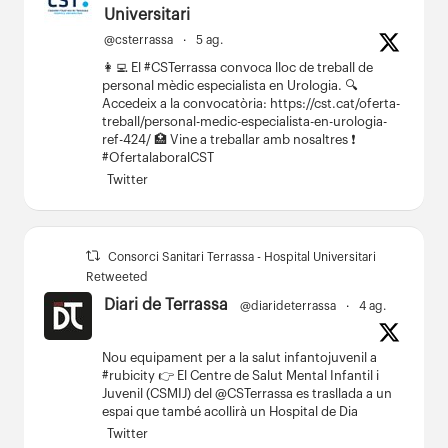
Universitari
@csterrassa
·
5 ag.
👩‍💻 El #CSTerrassa convoca lloc de treball de
personal mèdic especialista en Urologia.
🔍
Accedeix a la convocatòria: https://cst.cat/oferta-
treball/personal-medic-especialista-en-urologia-
ref-424/
🏥 Vine a treballar amb nosaltres ❗
#OfertalaboralCST
Twitter
Consorci Sanitari Terrassa - Hospital Universitari
Retweeted
Diari de Terrassa
@diarideterrassa
·
4 ag.
Nou equipament per a la salut infantojuvenil a
#rubicity
👉
El Centre de Salut Mental Infantil i
Juvenil (CSMIJ) del @CSTerrassa es trasllada a un
espai que també acollirà un Hospital de Dia
Twitter