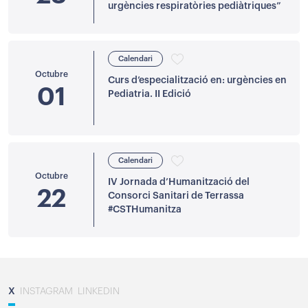
urgències respiratòries pediàtriques”
Calendari
Octubre
Curs d’especialització en: urgències en
01
Pediatria. II Edició
Calendari
Octubre
IV Jornada d’Humanització del
22
Consorci Sanitari de Terrassa
#CSTHumanitza
X
INSTAGRAM
LINKEDIN