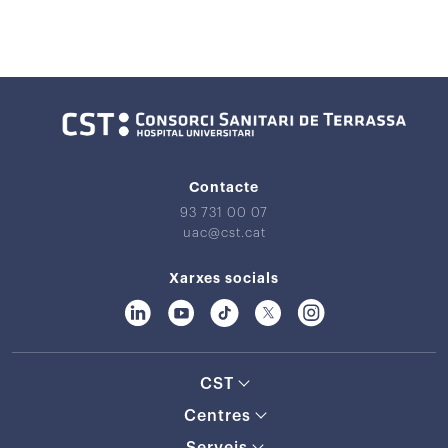
Contacte
93 731 00 07
uac@cst.cat
Xarxes socials
CST
Centres