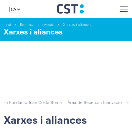
Inici
Recerca i Innovació
Xarxes i aliances
Xarxes i aliances
La Fundació Joan Costa Roma
Àrea de Recerca i Innovació
Re
Xarxes i aliances