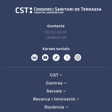
Contacte
93 731 00 07
uac@cst.cat
Xarxes socials
CST
Centres
Serveis
Recerca i Innovació
Docència