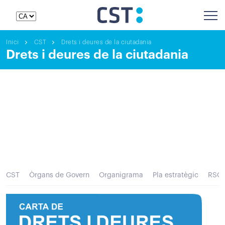
Inici
CST
Drets i deures de la ciutadania
Drets i deures de la ciutadania
CST
Òrgans de Govern
Organigrama
Pla estratègic
RSC