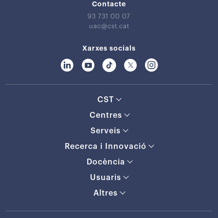
Contacte
93 731 00 07
uac@cst.cat
Xarxes socials
CST
Centres
Serveis
Recerca i Innovació
Docència
Usuaris
Altres