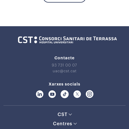
Contacte
93 731 00 07
uac@cst.cat
Xarxes socials
CST
Centres