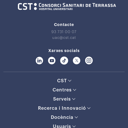
Contacte
93 731 00 07
uac@cst.cat
Xarxes socials
CST
Centres
Serveis
Recerca i Innovació
Docència
Usuaris