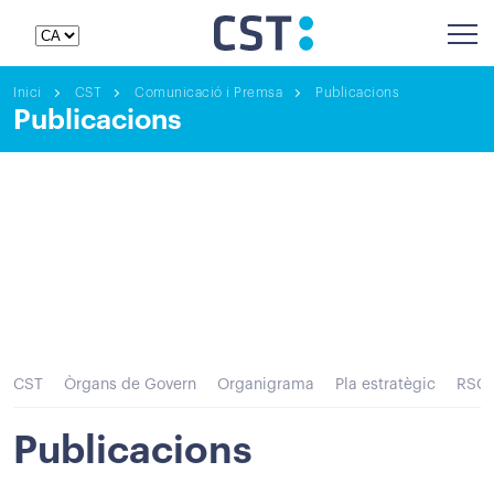
Inici
CST
Comunicació i Premsa
Publicacions
Publicacions
CST
Òrgans de Govern
Organigrama
Pla estratègic
RSC
Publicacions