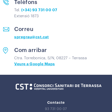
Telèfons
Tel.
(+34) 93 731 00 07
Extensió 1873
Correu
spregrau@cst.cat
Com arribar
Ctra. Torrebonica, S/N, 08227 – Terrassa
Veure a Google Maps
Contacte
93 731 00 07