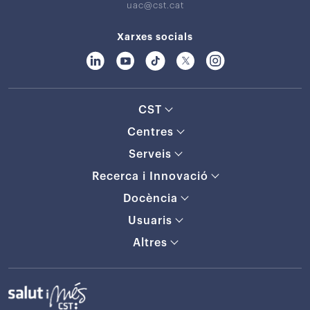
uac@cst.cat
Xarxes socials
CST
Centres
Serveis
Recerca i Innovació
Docència
Usuaris
Altres