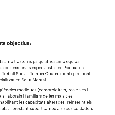
ts objectius:
nts amb trastorns psiquiàtrics amb equips
 de professionals especialistes en Psiquiatria,
, Treball Social, Teràpia Ocupacional i personal
ialitzat en Salut Mental.
qüències mèdiques (comorbiditats, recidives i
ls, laborals i familiars de les malalties
habilitant les capacitats alterades, reinserint els
cietat i prestant suport també als seus cuidadors