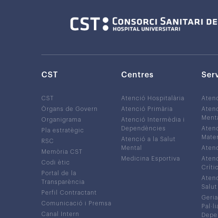
CST
Centres
Ser
CST
Atenció Hospitalària
Aten
Òrgans de Govern
Atenció Primària
Atenc
Ment
Organigrama
Atenció Intermèdia i
Dependències
Atenc
Pla estratègic
Mater
Atenció a la Salut
RSC
Mental
Atenc
Memòria CST
Medicina Esportiva
Atenc
Codi ètic
Críti
Portal de la
Atenc
Transparència
Salut
Perfil Contractant
Geria
Comunicació i Premsa
Pal·li
Canal Intern
Depe