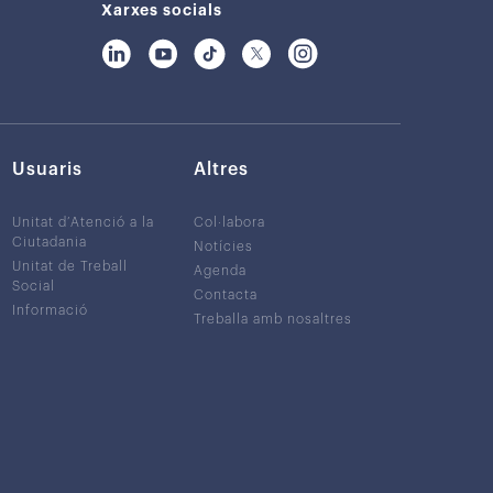
Xarxes socials
Usuaris
Altres
Unitat d’Atenció a la
Col·labora
Ciutadania
Notícies
Unitat de Treball
Agenda
Social
Contacta
Informació
Treballa amb nosaltres