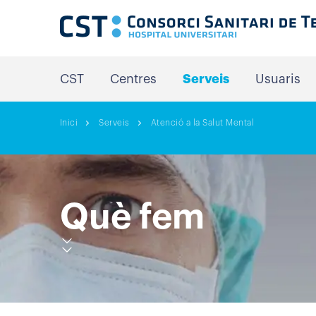
CST
Centres
Serveis
Usuaris
Inici
Serveis
Atenció a la Salut Mental
Què fem