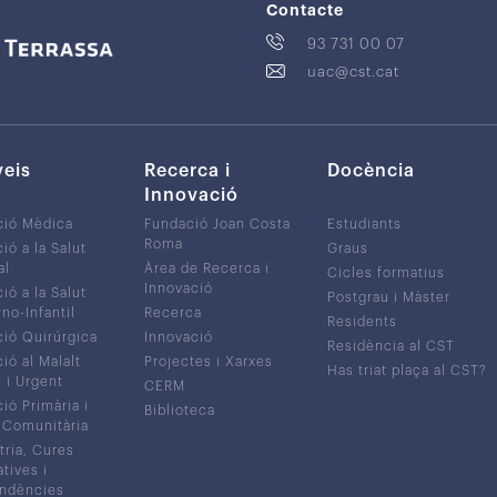
Contacte
93 731 00 07
uac@cst.cat
veis
Recerca i
Docència
Innovació
ció Mèdica
Fundació Joan Costa
Estudiants
Roma
ió a la Salut
Graus
al
Àrea de Recerca i
Cicles formatius
Innovació
ió a la Salut
Postgrau i Màster
no-Infantil
Recerca
Residents
ió Quirúrgica
Innovació
Residència al CST
ió al Malalt
Projectes i Xarxes
Has triat plaça al CST?
c i Urgent
CERM
ió Primària i
Biblioteca
 Comunitària
tria, Cures
atives i
ndències