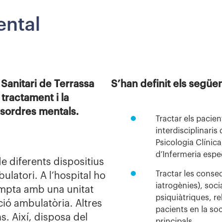
ental
 Sanitari de Terrassa
S’han definit els següen
 tractament i la
sordres mentals.
Tractar els pacie
interdisciplinaris
Psicologia Clínica
d’Infermeria espec
e diferents dispositius
Tractar les conse
ulatori. A l’hospital ho
iatrogènies), socia
ompta amb una unitat
psiquiàtriques, re
ció ambulatòria. Altres
pacients en la so
s. Així, disposa del
principals.