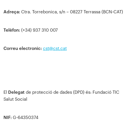
Adreça:
Ctra. Torrebonica, s/n – 08227 Terrassa (BCN-CAT)
Telèfon:
(+34) 937 310 007
Correu electronic:
cst@cst.cat
El
Delegat
de protecció de dades (DPD) és: Fundació TIC
Salut Social
NIF:
G-64350374