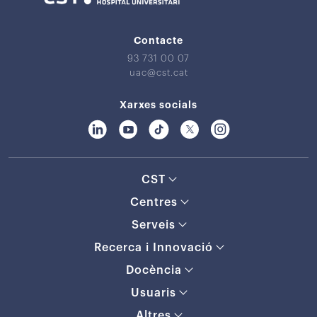
Contacte
93 731 00 07
uac@cst.cat
Xarxes socials
CST
Centres
Serveis
Recerca i Innovació
Docència
Usuaris
Altres