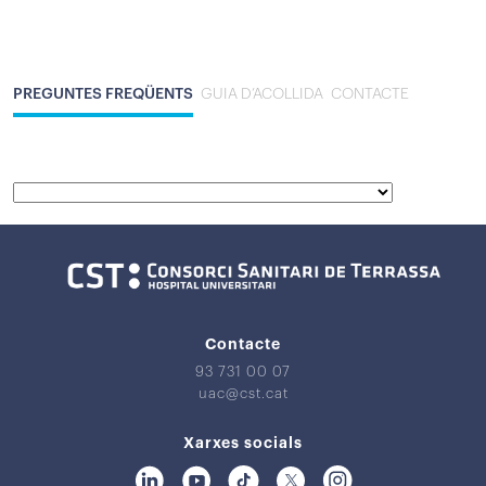
PREGUNTES FREQÜENTS
GUIA D’ACOLLIDA
CONTACTE
Contacte
93 731 00 07
uac@cst.cat
Xarxes socials