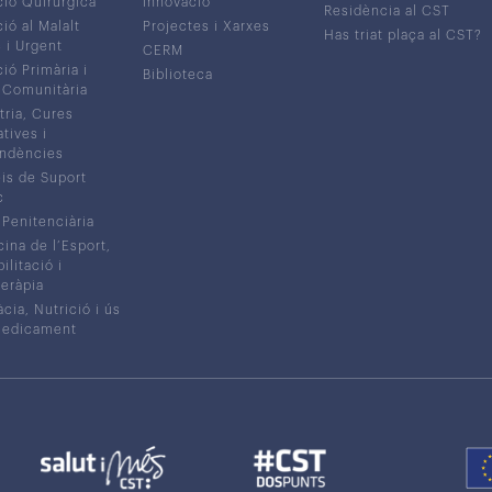
ió Quirúrgica
Innovació
Residència al CST
ió al Malalt
Projectes i Xarxes
Has triat plaça al CST?
c i Urgent
CERM
ió Primària i
Biblioteca
 Comunitària
tria, Cures
atives i
ndències
is de Suport
c
 Penitenciària
ina de l’Esport,
litació i
eràpia
cia, Nutrició i ús
medicament