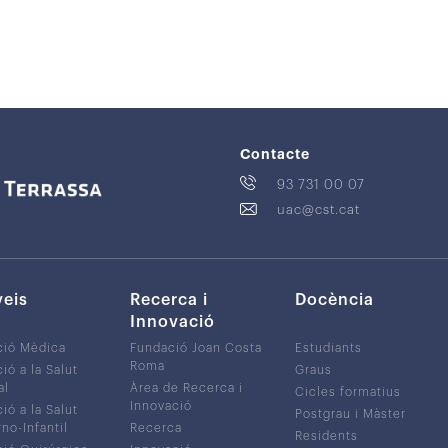
Contacte
93 731 00 07
uac@cst.cat
veis
Recerca i
Docència
Innovació
ció Mèdica
Fundació Joan Costa
Estudiants
Roma
ió a la Salut
Graus
al
Àrea de Recerca i
Cicles formatius
Innovació
ió a la Salut
Postgrau i Màster
no-Infantil
Recerca
Residents