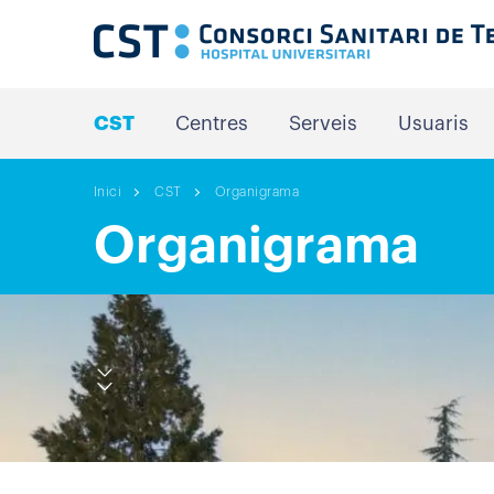
CST
Centres
Serveis
Usuaris
Inici
CST
Organigrama
Organigrama