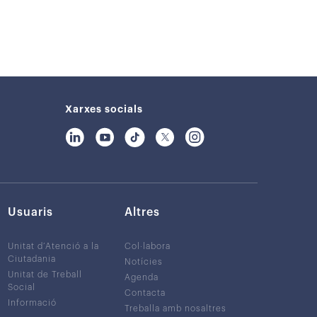
Xarxes socials
Usuaris
Altres
Unitat d’Atenció a la
Col·labora
Ciutadania
Notícies
Unitat de Treball
Agenda
Social
Contacta
Informació
Treballa amb nosaltres