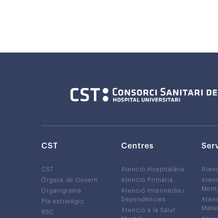
CST
Centres
Ser
CST
Atenció Hospitalària
Aten
Òrgans de Govern
Atenció Primària
Atenc
Ment
Organigrama
Atenció Intermèdia i
Dependències
Atenc
Pla estratègic
Mater
Atenció a la Salut
RSC