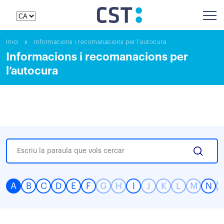
Inici
Informacions i recomanacions per l’autocura
Informacions i recomanacions per
l’autocura
A
B
C
D
E
F
G
H
I
J
K
L
M
N