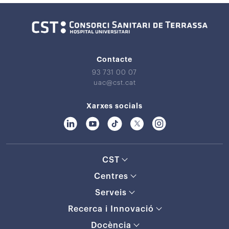
Contacte
93 731 00 07
uac@cst.cat
Xarxes socials
CST
Centres
Serveis
Recerca i Innovació
Docència