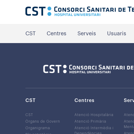
CST
Centres
Serveis
Usuaris
CST
Centres
Ser
CST
Atenció Hospitalària
Aten
Òrgans de Govern
Atenció Primària
Atenc
Ment
Organigrama
Atenció Intermèdia i
Dependències
Atenc