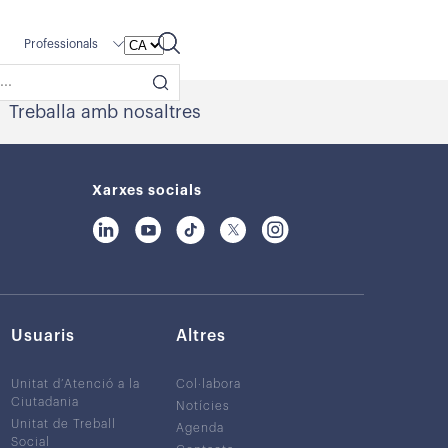
Professionals
Treballa amb nosaltres
Xarxes socials
Usuaris
Altres
Unitat d’Atenció a la
Col·labora
Ciutadania
Notícies
Unitat de Treball
Agenda
Social