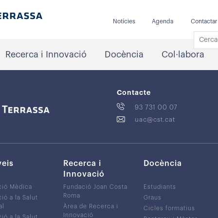
Notícies
Agenda
Contactar
Recerca i Innovació
Docència
Col·labora
Contacte
93 731 00 07
uac@cst.cat
veis
Recerca i
Docència
Innovació
ció Mèdica
Fundació Joan Costa
Estudiants
Roma
ió a la Salut
Graus
al
Àrea de Recerca i
Cicles formatius
Innovació
ió a la Salut