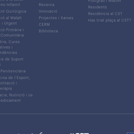
Postgrau i Màster
no-Infantil
Recerca
Residents
ió Quirúrgica
Innovació
Residència al CST
ió al Malalt
Projectes i Xarxes
Has triat plaça al CST?
c i Urgent
CERM
ió Primària i
Biblioteca
 Comunitària
tria, Cures
atives i
ndències
is de Suport
c
 Penitenciària
ina de l’Esport,
litació i
eràpia
cia, Nutrició i ús
medicament