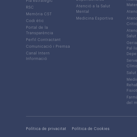
Pla estratègic
Mater
Atenció a la Salut
RSC
Mental
Atenc
Memòria CST
Medicina Esportiva
Atenc
Codi ètic
Críti
Portal de la
Atenc
Transparència
Salut
Perfil Contractant
Geria
Comunicació i Premsa
Pal·li
Canal Intern
Depe
Informació
Serve
Clíni
Salut
Medic
Rehabi
Fisiot
Farmà
del 
Política de privacitat
Política de Cookies