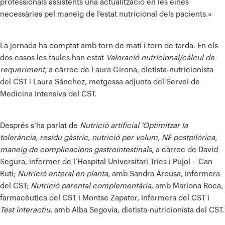
professionals assistents una actualització en les eines
necessàries pel maneig de l’estat nutricional dels pacients.»
La jornada ha comptat amb torn de matí i torn de tarda. En els
dos casos les taules han estat
Valoració nutricional/càlcul de
requeriment
, a càrrec de Laura Girona, dietista-nutricionista
del CST i Laura Sánchez, metgessa adjunta del Servei de
Medicina Intensiva del CST.
Després s’ha parlat de
Nutrició artificial ‘Optimitzar la
tolerància, residu gàstric, nutrició per volum, NE postpilòrica,
maneig de complicacions gastrointestinals
, a càrrec de David
Segura, infermer de l’Hospital Universitari Tries i Pujol – Can
Ruti;
Nutrició enteral en planta
, amb Sandra Arcusa, infermera
del CST;
Nutrició parental complementària
, amb Mariona Roca,
farmacèutica del CST i Montse Zapater, infermera del CST i
Test interactiu
, amb Alba Segovia, dietista-nutricionista del CST.