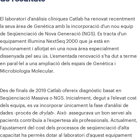
El laboratori d’anàlisis clíniques Catlab ha renovat recentment
la seva àrea de Genètica amb la incorporació d’un nou equip
de Seqüenciació de Nova Generació (NGS).
Es tracta d’un
equipament Illumina NextSeq 2000 que ja està en
funcionament i allotjat en una nova àrea especialment
dissenyada pel seu ús. L’esmentada renovació s’ha dut a terme
en paral·lel a una ampliació dels espais de Genètica i
Microbiologia Molecular.
Des de finals de 2019 Catlab ofereix diagnòstic basat en
Seqüenciació Massiva o NGS. Inicialment, degut a l’elevat cost
dels equips, es va incorporar únicament la fase d’anàlisi de
dades -procés de
drylab
-. Això assegurava un bon servei als
pacients contribuïa a l’expertesa als professionals. Actualment,
l’ajustament del cost dels processos de seqüenciació d’alta
capacitat ha permès dotar al laboratori d’aquest equipament