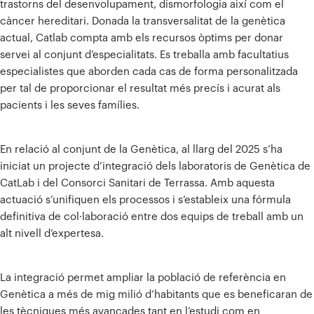
trastorns del desenvolupament, dismorfologia així com el
càncer hereditari. Donada la transversalitat de la genètica
actual, Catlab compta amb els recursos òptims per donar
servei al conjunt d’especialitats. Es treballa amb facultatius
especialistes que aborden cada cas de forma personalitzada
per tal de proporcionar el resultat més precís i acurat als
pacients i les seves famílies.
En relació al conjunt de la Genètica, al llarg del 2025 s’ha
iniciat un projecte d’integració dels laboratoris de Genètica de
CatLab i del Consorci Sanitari de Terrassa. Amb aquesta
actuació s’unifiquen els processos i s’estableix una fórmula
definitiva de col·laboració entre dos equips de treball amb un
alt nivell d’expertesa.
La integració permet ampliar la població de referència en
Genètica a més de mig milió d’habitants que es beneficaran de
les tècniques més avançades tant en l’estudi com en