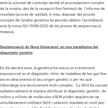
amb la voluntat de controlar també el processament complet
de la mostra, des de la recepció fins l’emissió de l’informe de
resultats (procés de
wetlab
). A més, disposar del procés
complet de l’anàlisi genètica ha permès obtenir l’acreditació
sota la noma ISO 15189:2023 de les proves de seqüenciació
massiva.
Seqüenciació de Nova Generació: un nou paradigma del
diagnòstic genètic
En els darrers anys, la genètica ha viscut un creixement
exponencial en el diagnòstic clínic de malalties de les que fins
ara es desconeixia el seu origen genètic o per les que
l’abordatge era tècnicament molt complex.
“La NGS ha canviat
substancialment la manera d’enfocar el diagnòstic genètic: de
milers a milions de molècules d’ADN poden seqüenciar-se
simultàniament utilitzant NGS i obtenint resultats en molt poc