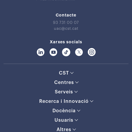
Contacte
93 731 00 07
uac@cst.cat
Xarxes socials
CST
Centres
Serveis
Recerca i Innovació
Docència
Usuaris
Altres