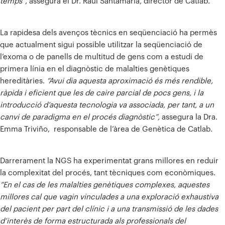
temps”
, assegura el Dr. Raül Santamaria, director de Catlab.
La rapidesa dels avenços tècnics en seqüenciació ha permès
que actualment sigui possible utilitzar la seqüenciació de
l’exoma o de panells de multitud de gens com a estudi de
primera línia en el diagnòstic de malalties genètiques
hereditàries.
“Avui dia aquesta aproximació és més rendible,
ràpida i eficient que les de caire parcial de pocs gens, i la
introducció d’aquesta tecnologia va associada, per tant, a un
canvi de paradigma en el procés diagnòstic”,
assegura la Dra.
Emma Triviño, responsable de l’àrea de Genètica de Catlab.
Darrerament la NGS ha experimentat grans millores en reduir
la complexitat del procés, tant tècniques com econòmiques.
“En el cas de les malalties genètiques complexes, aquestes
millores cal que vagin vinculades a una exploració exhaustiva
del pacient per part del clínic i a una transmissió de les dades
d’interès de forma estructurada als professionals del