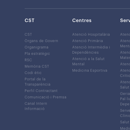
CST
Centres
Ser
CST
Atenció Hospitalària
Aten
Òrgans de Govern
Atenció Primària
Atenc
Ment
Organigrama
Atenció Intermèdia i
Dependències
Atenc
Pla estratègic
Mater
Atenció a la Salut
RSC
Mental
Atenc
Memòria CST
Medicina Esportiva
Atenc
Codi ètic
Críti
Portal de la
Atenc
Transparència
Salut
Perfil Contractant
Geria
Comunicació i Premsa
Pal·li
Canal Intern
Depe
Informació
Serve
Clíni
Salut
Medic