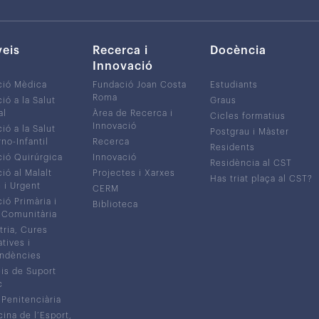
veis
Recerca i
Docència
Innovació
ció Mèdica
Fundació Joan Costa
Estudiants
Roma
ió a la Salut
Graus
al
Àrea de Recerca i
Cicles formatius
Innovació
ió a la Salut
Postgrau i Màster
no-Infantil
Recerca
Residents
ió Quirúrgica
Innovació
Residència al CST
ió al Malalt
Projectes i Xarxes
Has triat plaça al CST?
c i Urgent
CERM
ió Primària i
Biblioteca
 Comunitària
tria, Cures
atives i
ndències
is de Suport
c
 Penitenciària
ina de l’Esport,