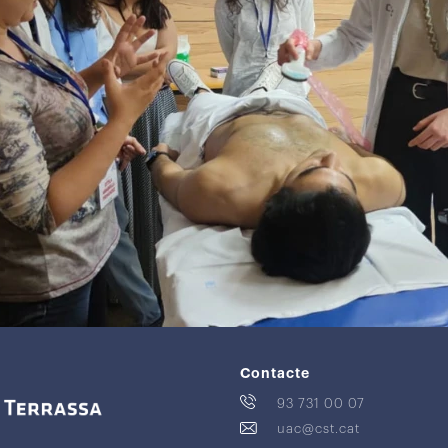
Contacte
93 731 00 07
uac@cst.cat