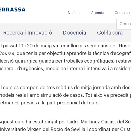
Notícies
Agenda
Contactar
Recerca i Innovació
Docència
Col·labora
El passat 19 i 20 de maig va tenir lloc als seminaris de l’Hos
Course,
que tenia per objectiu aprendre la tècnica d’ecografi
decisió quirúrgica guiada per troballes ecogràfiques, i estav
general, d’urgències, medicina interna i intensiva i a residen
El curs es compon de tres mòduls de mitja jornada amb dos
models reals i amb simulació de casos. Tot això va precedit
setmanes prèvies a la part presencial del curs.
Aquest curs ha estat dirigit per Isidro Martínez Casas, del Se
Universitario Virgen del Rocío de Sevilla i coordinat per Cris