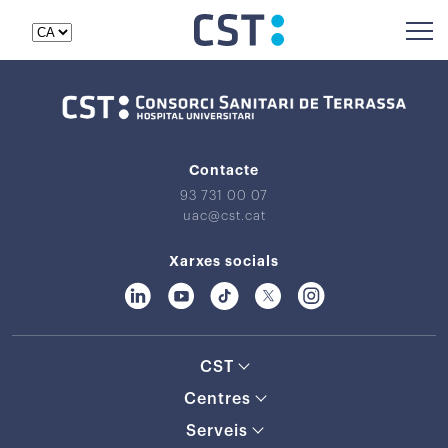
Contacte
93 731 00 07
uac@cst.cat
Xarxes socials
CST
Centres
Serveis