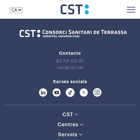
Contacte
93 731 00 07
uac@cst.cat
Xarxes socials
CST
Centres
Serveis