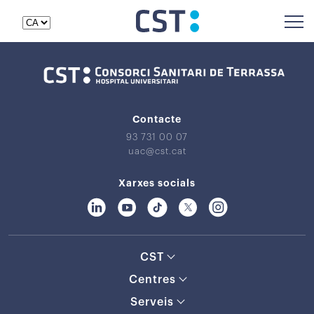
Contacte
93 731 00 07
uac@cst.cat
Xarxes socials
CST
Centres
Serveis