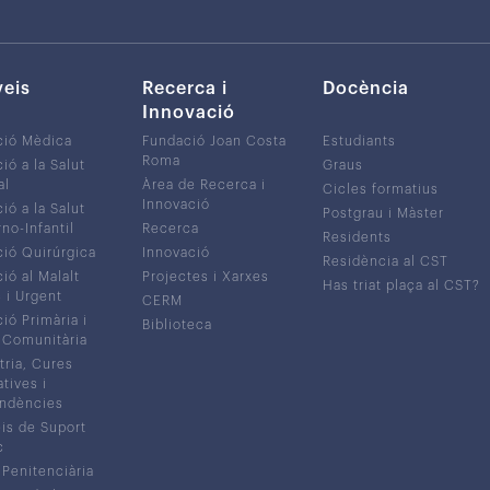
veis
Recerca i
Docència
Innovació
ció Mèdica
Fundació Joan Costa
Estudiants
Roma
ió a la Salut
Graus
al
Àrea de Recerca i
Cicles formatius
Innovació
ió a la Salut
Postgrau i Màster
no-Infantil
Recerca
Residents
ió Quirúrgica
Innovació
Residència al CST
ió al Malalt
Projectes i Xarxes
Has triat plaça al CST?
c i Urgent
CERM
ió Primària i
Biblioteca
 Comunitària
tria, Cures
atives i
ndències
is de Suport
c
 Penitenciària