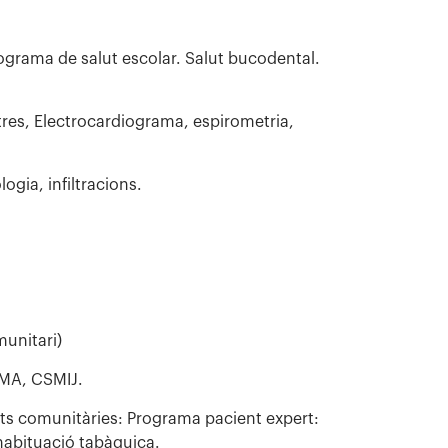
ograma de salut escolar. Salut bucodental.
res, Electrocardiograma, espirometria,
gia, infiltracions.
unitari)
SMA, CSMIJ.
tats comunitàries: Programa pacient expert:
shabituació tabàquica.