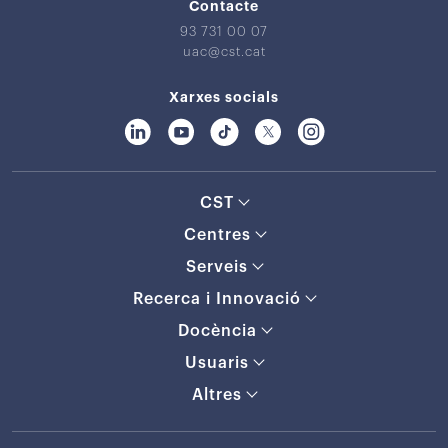
Contacte
93 731 00 07
uac@cst.cat
Xarxes socials
CST
Centres
Serveis
Recerca i Innovació
Docència
Usuaris
Altres