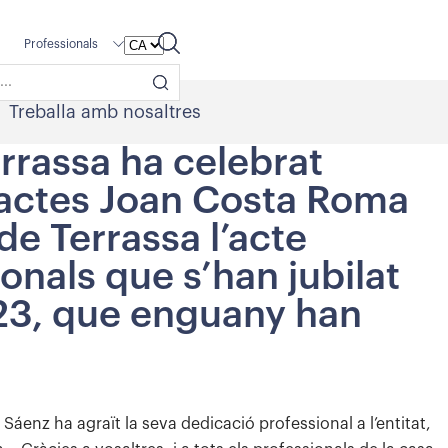
Professionals
Treballa amb nosaltres
errassa ha celebrat
d’actes Joan Costa Roma
 de Terrassa l’acte
nals que s’han jubilat
023, que enguany han
Sáenz ha agraït la seva dedicació professional a l’entitat,