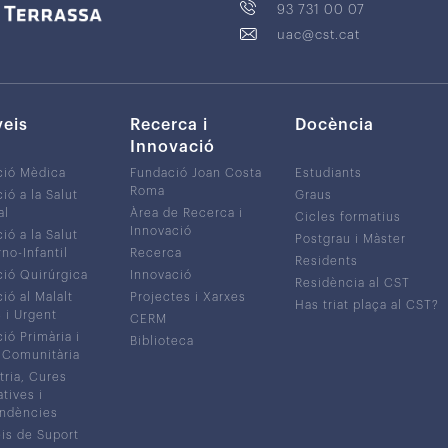
93 731 00 07
uac@cst.cat
veis
Recerca i
Docència
Innovació
ció Mèdica
Fundació Joan Costa
Estudiants
Roma
ió a la Salut
Graus
al
Àrea de Recerca i
Cicles formatius
Innovació
ió a la Salut
Postgrau i Màster
no-Infantil
Recerca
Residents
ió Quirúrgica
Innovació
Residència al CST
ió al Malalt
Projectes i Xarxes
Has triat plaça al CST?
c i Urgent
CERM
ió Primària i
Biblioteca
 Comunitària
tria, Cures
atives i
ndències
is de Suport