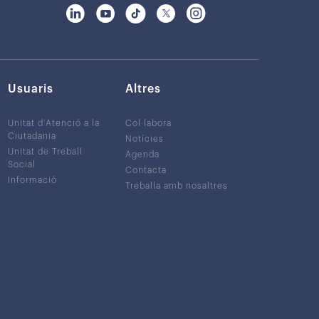
Usuaris
Altres
Unitat d’Atenció a la
Col·labora
Ciutadania
Notícies
Unitat de Treball
Agenda
Social
Contacta
Informació
Treballa amb nosaltres