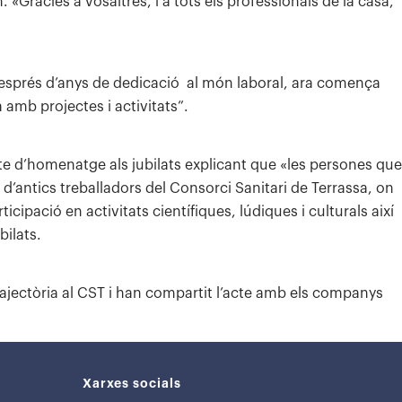
«Gràcies a vosaltres, i a tots els professionals de la casa,
després d’anys de dedicació al món laboral, ara comença
amb projectes i activitats”.
te d’homenatge als jubilats explicant que «les persones que
d’antics treballadors del Consorci Sanitari de Terrassa, on
icipació en activitats científiques, lúdiques i culturals així
bilats.
trajectòria al CST i han compartit l’acte amb els companys
Xarxes socials