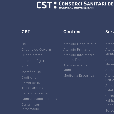
CST
Centres
Ser
CST
Atenció Hospitalària
Aten
Òrgans de Govern
Atenció Primària
Atenc
Ment
Organigrama
Atenció Intermèdia i
Dependències
Atenc
Pla estratègic
Mater
Atenció a la Salut
RSC
Mental
Atenc
Memòria CST
Medicina Esportiva
Atenc
Codi ètic
Críti
Portal de la
Atenc
Transparència
Salut
Perfil Contractant
Geria
Comunicació i Premsa
Pal·li
Canal Intern
Depe
Informació
Serve