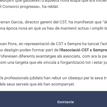
desitjant que gaudeixin d’aquesta nova etapa que ara inicien. 
el Consorci progressa», ha reblat.
Ferran Garcia, director gerent del CST, ha manifestat que “
una època nova en què us heu de mantenir actius i omplir-la 
Joan Pons, en representació de CST x Sempre ha tancat l’ac
ho desitgin poden formar part de
l’Associació CST x Sempre
’ofereixen diferents avantatges als associats, com ara la part
om una targeta que els vincula a l’organització tot i estar ju
Els professionals jubilats han rebut un obsequi per la seva 
dels seus serveis que els han acompanyat.
Contacte