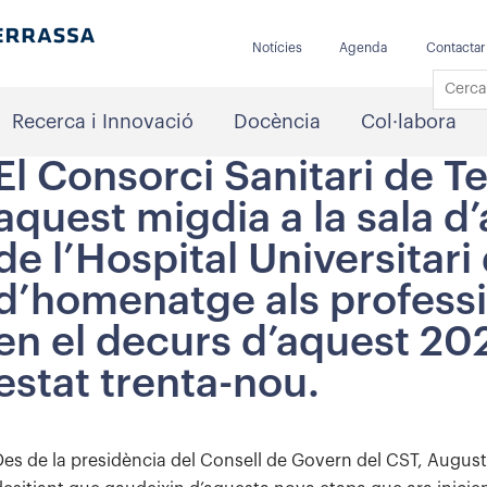
Notícies
Agenda
Contactar
Recerca i Innovació
Docència
Col·labora
El Consorci Sanitari de T
aquest migdia a la sala 
de l’Hospital Universitari
d’homenatge als professio
en el decurs d’aquest 2
estat trenta-nou.
Des de la presidència del Consell de Govern del CST, August 