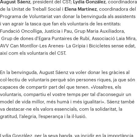
August Sáenz
, president del CST;
Lydia González
, coordinadora
de la Unitat de Treball Social i
Elena Martínez
, coordinadora del
Programa de Voluntariat van donar la benvinguda als assistents
i van agrair la tasca que fan els voluntaris de les entitats:
Fundació Oncolliga, Justícia i Pau, Grup Maria Auxiliadora,
Grup de dones d’Egara Puntaires de Rubí, Associació Laia Mira,
AVV Can Montllor-Les Arenes- La Grípia i Bicicletes sense edat,
així com els voluntaris del CST.
En la benvinguda, August Sáenz va voler donar les gràcies al
col·lectiu de voluntaris perquè són persones riques, ja que són
capaces de compartir part del que tenen. «Vosaltres, els
voluntaris, compartiu el vostre temps per tal d’aconseguir un
model de vida millor, més humà i més igualitari». Sáenz també
va destacar-ne els valors essencials, com la solidaritat, la
gratitud, l’alegria, l’esperança i la il·lusió.
Lydia Gonzàlez, per la seva banda, va incidir en la importància