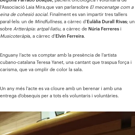
Begoña Parrado Bosque,
pacient oncològica i voluntària de
l’Associació Laia Mira,que van parlarsobre
El mecenatge com a
eina de cohesió social
. Finalment es van impartir tres tallers
paral·lels: un de
Mindfullness
, a càrrec d’
Eulàlia Durall Rivas
; un
sobre
Artteràpia: artpal·liatiu
, a càrrec de
Núria Ferreres
i
Musicoteràpi
a, a càrrec d’
Elvin Ferreira
.
Enguany l’acte va comptar amb la presència de l’artista
cubano-catalana Teresa Yanet, una cantant que traspua força i
carisma, que va omplir de color la sala.
Un any més l’acte es va cloure amb un berenar i amb una
entrega d’obsequis per a tots els voluntaris i voluntàries.