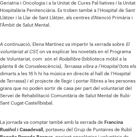
Geriatria i Oncologia i a la Unitat de Cures Pal·liatives i la Unitat
Hospitalària Penitenciària. Es troben també a l’Hospital de Sant
Llàtzer i la Llar de Sant Llàtzer, als centres d’Atenció Primària i
l’Àmbit de Salut Mental.
A continuació, Elena Martínez va impartir la xerrada sobre
El
voluntariat al CST,
on va explicar les novetats en el Programa
de Voluntariat, com són el
Rodallibre
(biblioteca mòbil a la
planta 8 de Convalescència),
Terrassa vibra a l’Hospital
(tots els
dimarts a les 16 h hi ha música en directe al hall de l’Hospital
de Terrassa) i el projecte de llegir i portar llibres a les persones
grans que no poden sortir de casa per part del voluntariat del
Servei de Rehabilitació Comunitària de Salut Mental de Rubí-
Sant Cugat-Castellbisbal.
La jornada va comptar també amb la xerrada de
Francina
Rusiñol i Casadevall,
portaveu del Grup de Puntaires de Rubíi