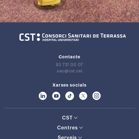
Contacte
93 731 00 07
uac@cst.cat
Xarxes socials
CST
Centres
Serveis