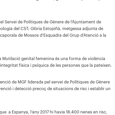
del Servei de Polítiques de Gènere de l’Ajuntament de
cologia del CST; Glòria Estopiñà, metgessa adjunta de
z, caporala de Mossos d’Esquadra del Grup d’Atenció a la
la Mutilació genital femenina és una forma de violència
integritat física i psíquica de les persones que la pateixen.
evenció de MGF liderada pel servei de Polítiques de Gènere
venció i detecció precoç de situacions de risc i establir un
que a Espanya, l’any 2017 hi havia 18.400 nenes en risc,