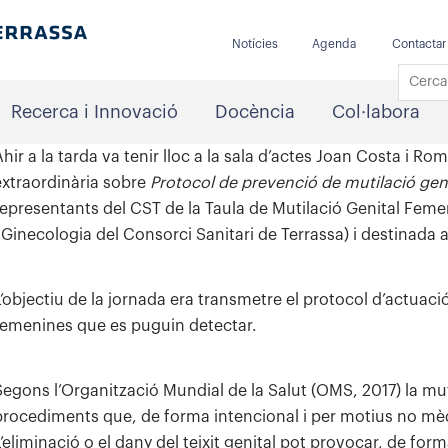
Notícies
Agenda
Contactar
Recerca i Innovació
Docència
Col·labora
hir a la tarda va tenir lloc a la sala d’actes Joan Costa i Rom
extraordinària sobre
Protocol de prevenció de mutilació geni
representants del CST de la Taula de Mutilació Genital Femeni
i Ginecologia del Consorci Sanitari de Terrassa) i destinada a
L’objectiu de la jornada era transmetre el protocol d’actuaci
femenines que es puguin detectar.
Segons l’Organització Mundial de la Salut (OMS, 2017) la mu
procediments que, de forma intencional i per motius no mèdi
L’eliminació o el dany del teixit genital pot provocar, de for