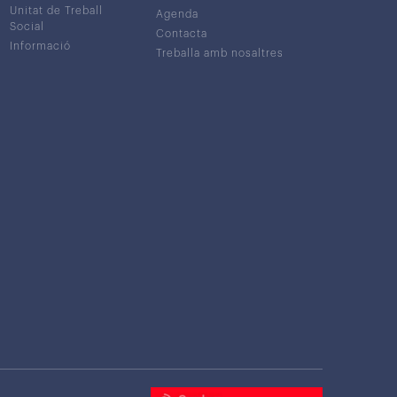
Unitat de Treball
Agenda
Social
Contacta
Informació
Treballa amb nosaltres