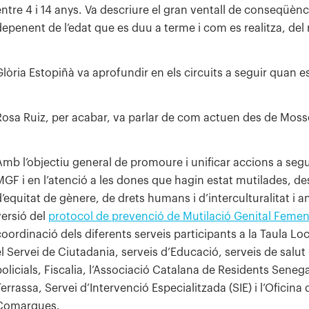
entre 4 i 14 anys. Va descriure el gran ventall de conseqüèn
epenent de l’edat que es duu a terme i com es realitza, del ri
Glòria Estopiñà va aprofundir en els circuits a seguir quan es
Rosa Ruiz, per acabar, va parlar de com actuen des de Mos
Amb l’objectiu general de promoure i unificar accions a seguir
MGF i en l’atenció a les dones que hagin estat mutilades, 
d’equitat de gènere, de drets humans i d’interculturalitat i a
versió del
protocol de prevenció de Mutilació Genital Femeni
coordinació dels diferents serveis participants a la Taula L
el Servei de Ciutadania, serveis d’Educació, serveis de salut
policials, Fiscalia, l’Associació Catalana de Residents Seneg
Terrassa, Servei d’Intervenció Especialitzada (SIE) i l’Oficin
Comarques.