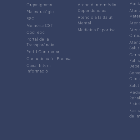
Ment
Organigrama
Atenció Intermèdia i
Dependències
Atenc
Pla estratègic
Mater
Atenció a la Salut
RSC
Mental
Atenc
Memòria CST
Medicina Esportiva
Atenc
Codi ètic
Críti
Portal de la
Atenc
Transparència
Salut
Perfil Contractant
Geria
Comunicació i Premsa
Pal·li
Canal Intern
Depe
Informació
Serve
Clíni
Salut
Medic
Rehabi
Fisiot
Farmà
del 