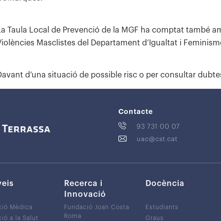
La Taula Local de Prevenció de la MGF ha comptat també amb 
Violències Masclistes del Departament d’Igualtat i Feminism
Davant d’una situació de possible risc o per consultar dubt
Contacte
93 731 00 07
uac@cst.cat
veis
Recerca i
Docència
Innovació
ció Mèdica
Fundació Joan Costa
Estudiants
Roma
ió a la Salut
Graus