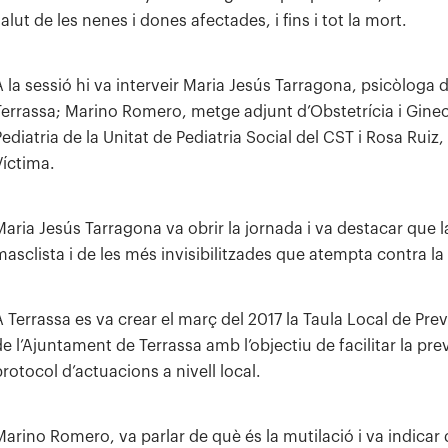
alut de les nenes i dones afectades, i fins i tot la mort.
A la sessió hi va interveir Maria Jesús Tarragona, psicòloga 
Terrassa; Marino Romero, metge adjunt d’Obstetrícia i Gine
Pediatria de la Unitat de Pediatria Social del CST i Rosa Rui
Víctima.
Maria Jesús Tarragona va obrir la jornada i va destacar que 
masclista i de les més invisibilitzades que atempta contra la 
A Terrassa es va crear el març del 2017 la Taula Local de Pr
de l’Ajuntament de Terrassa amb l’objectiu de facilitar la pre
protocol d’actuacions a nivell local.
Marino Romero, va parlar de què és la mutilació i va indicar 