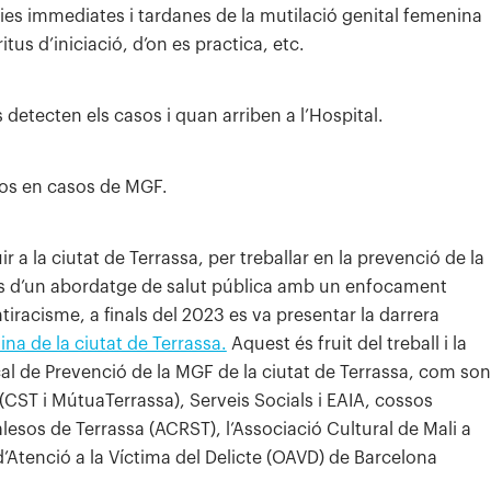
cies immediates i tardanes de la mutilació genital femenina
tus d’iniciació, d’on es practica, etc.
 detecten els casos i quan arriben a l’Hospital.
sos en casos de MGF.
 a la ciutat de Terrassa, per treballar en la prevenció de la
des d’un abordatge de salut pública amb un enfocament
ntiracisme, a finals del 2023 es va presentar la darrera
na de la ciutat de Terrassa.
Aquest és fruit del treball i la
ocal de Prevenció de la MGF de la ciutat de Terrassa, com son
 (CST i MútuaTerrassa), Serveis Socials i EAIA, cossos
alesos de Terrassa (ACRST), l’Associació Cultural de Mali a
a d’Atenció a la Víctima del Delicte (OAVD) de Barcelona