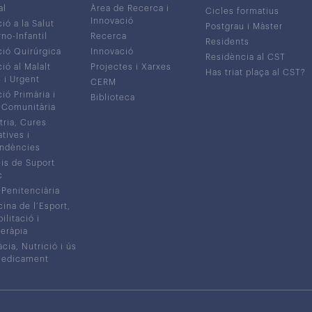
al
Àrea de Recerca i
Cicles formatius
Innovació
ió a la Salut
Postgrau i Màster
no-Infantil
Recerca
Residents
ió Quirúrgica
Innovació
Residència al CST
ió al Malalt
Projectes i Xarxes
Has triat plaça al CST?
c i Urgent
CERM
ió Primària i
Biblioteca
 Comunitària
tria, Cures
atives i
ndències
is de Suport
c
 Penitenciària
ina de l’Esport,
litació i
eràpia
cia, Nutrició i ús
medicament