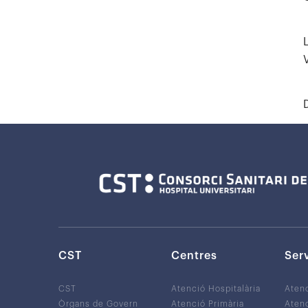
CST
Centres
Ser
CST
Atenció Hospitalària
Aten
Òrgans de Govern
Atenció Primària
Atenc