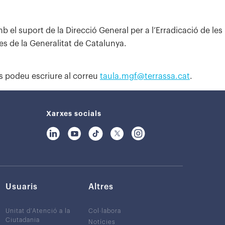
el suport de la Direcció General per a l’Erradicació de les
es de la Generalitat de Catalunya.
es podeu escriure al correu
taula.mgf@terrassa.cat
.
Xarxes socials
Usuaris
Altres
Unitat d’Atenció a la
Col·labora
Ciutadania
Notícies