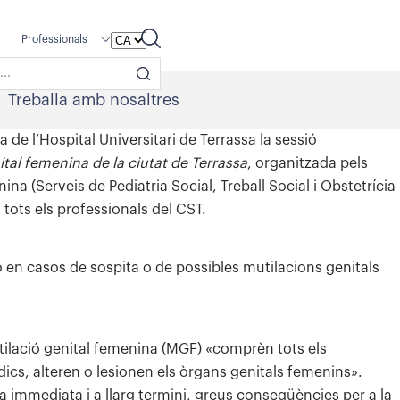
Professionals
Treballa amb nosaltres
a de l’Hospital Universitari de Terrassa la sessió
tal femenina de la ciutat de Terrassa
, organitzada pels
na (Serveis de Pediatria Social, Treball Social i Obstetrícia
 tots els professionals del CST.
ó en casos de sospita o de possibles mutilacions genitals
tilació genital femenina (MGF) «comprèn tots els
cs, alteren o lesionen els òrgans genitals femenins».
ma immediata i a llarg termini, greus conseqüències per a la