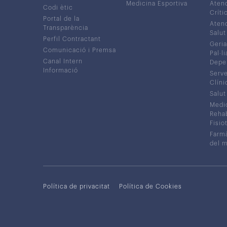
Medicina Esportiva
Atenc
Codi ètic
Críti
Portal de la
Atenc
Transparència
Salut
Perfil Contractant
Geria
Comunicació i Premsa
Pal·li
Canal Intern
Depe
Informació
Serve
Clíni
Salut
Medic
Rehabi
Fisiot
Farmà
del 
Política de privacitat
Política de Cookies