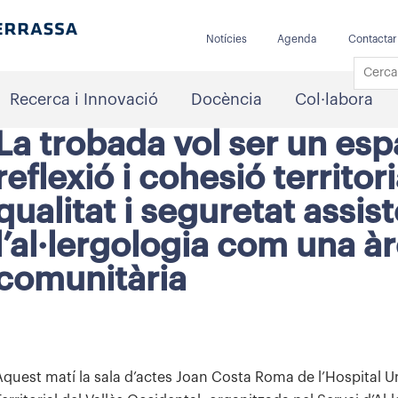
Notícies
Agenda
Contactar
Recerca i Innovació
Docència
Col·labora
La trobada vol ser un es
reflexió i cohesió territori
qualitat i seguretat assis
l’al·lergologia com una à
comunitària
Aquest matí la sala d’actes Joan Costa Roma de l’Hospital Univ