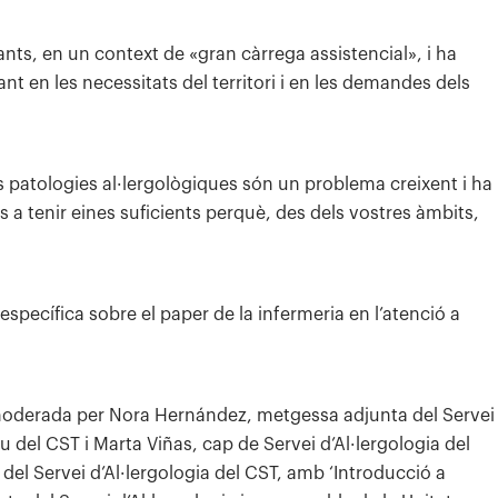
pants, en un context de «gran càrrega assistencial», i ha
t en les necessitats del territori i en les demandes dels
es patologies al·lergològiques són un problema creixent i ha
 a tenir eines suficients perquè, des dels vostres àmbits,
específica sobre el paper de la infermeria en l’atenció a
 moderada per Nora Hernández, metgessa adjunta del Servei
u del CST i Marta Viñas, cap de Servei d’Al·lergologia del
el Servei d’Al·lergologia del CST, amb ‘Introducció a