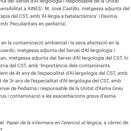
unta del Servei d’Al·lergologia i responsable de la Unitat
sensibilitat a AINES’; M. José Castillo, metgessa adjunta del
àpia del CST, amb ‘Al·lèrgia a betalactàmics’ i Davinia
b ‘Peculiaritats en pediatria’.
s en la contaminació ambiental i la seva afectació en la
quierdo, metgessa adjunta del Servei d’Al·lergologia i
n, metgessa adjunta del Servei d’Al·lergologia del CST, hi
iatria del CST, amb ‘Importància dels contaminants
ent de 4t any de l’especialitat d’Al·lergologia del CST, amb
 de 3r any de l’especialitat d’Al·lergologia del CST, amb
ervei de Pediatria i responsable de la Unitat d’Asma Greu
virus i contaminació a les exacerbacions greus d’asma
 el
Paper de la infermera en l’atenció al·lèrgica
, a càrrec de
T.