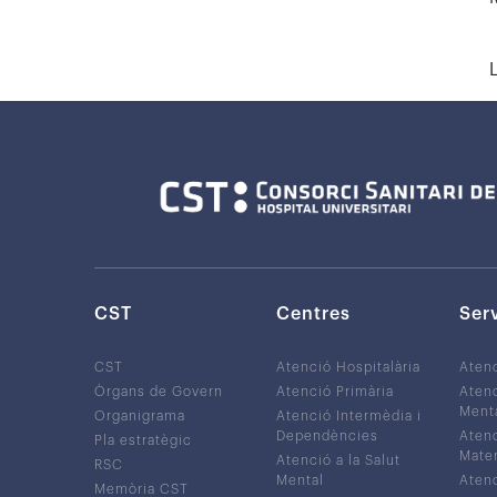
CST
Centres
Ser
CST
Atenció Hospitalària
Aten
Òrgans de Govern
Atenció Primària
Atenc
Ment
Organigrama
Atenció Intermèdia i
Dependències
Atenc
Pla estratègic
Mater
Atenció a la Salut
RSC
Mental
Atenc
Memòria CST