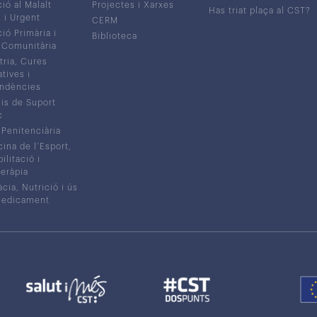
ió al Malalt
Projectes i Xarxes
Has triat plaça al CST?
c i Urgent
CERM
ió Primària i
Biblioteca
 Comunitària
tria, Cures
atives i
ndències
is de Suport
c
 Penitenciària
ina de l’Esport,
litació i
eràpia
cia, Nutrició i ús
medicament