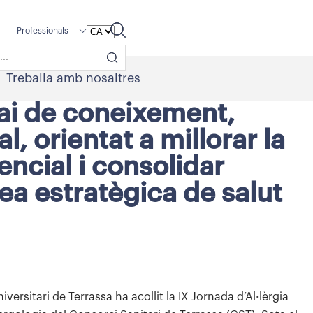
Professionals
Treballa amb nosaltres
pai de coneixement,
al, orientat a millorar la
tencial i consolidar
rea estratègica de salut
ersitari de Terrassa ha acollit la IX Jornada d’Al·lèrgia