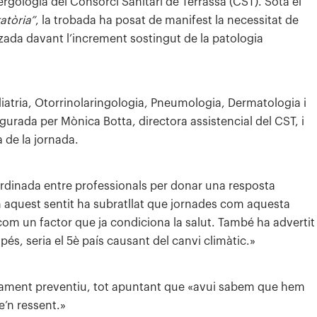
lergologia del Consorci Sanitari de Terrassa (CST). Sota el
atòria”
, la trobada ha posat de manifest la necessitat de
litzada davant l’increment sostingut de la patologia
diatria, Otorrinolaringologia, Pneumologia, Dermatologia i
gurada per Mònica Botta, directora assistencial del CST, i
a de la jornada.
ordinada entre professionals per donar una resposta
En aquest sentit ha subratllat que jornades com aquesta
 com un factor que ja condiciona la salut. També ha advertit
pés, seria el 5è país causant del canvi climàtic.»
cament preventiu, tot apuntant que «avui sabem que hem
e’n ressent.»