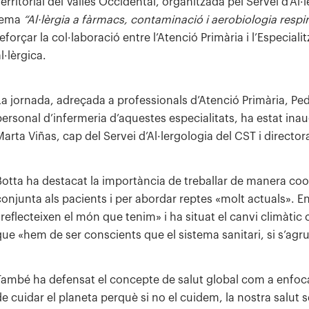
Territorial del Vallès Occidental, organitzada pel Servei d’Al·
lema
“Al·lèrgia a fàrmacs, contaminació i aerobiologia respir
reforçar la col·laboració entre l’Atenció Primària i l’Especia
l·lèrgica.
La jornada, adreçada a professionals d’Atenció Primària, Pe
personal d’infermeria d’aquestes especialitats, ha estat inau
Marta Viñas, cap del Servei d’Al·lergologia del CST i director
Botta ha destacat la importància de treballar de manera co
conjunta als pacients i per abordar reptes «molt actuals». 
«reflecteixen el món que tenim» i ha situat el canvi climàtic
que «hem de ser conscients que el sistema sanitari, si s’agru
També ha defensat el concepte de salut global com a enfo
de cuidar el planeta perquè si no el cuidem, la nostra salut s