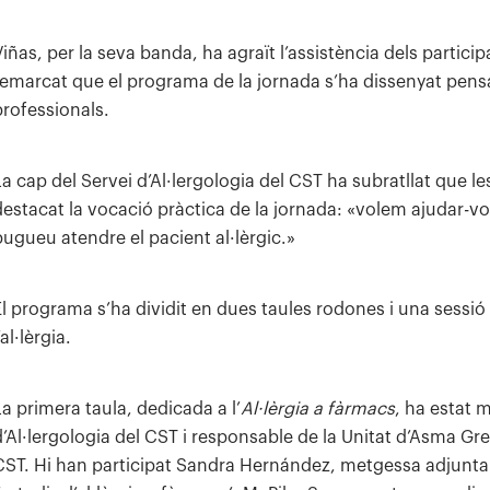
Viñas, per la seva banda, ha agraït l’assistència dels partici
remarcat que el programa de la jornada s’ha dissenyat pensan
professionals.
La cap del Servei d’Al·lergologia del CST ha subratllat que l
destacat la vocació pràctica de la jornada: «volem ajudar-vos
pugueu atendre el pacient al·lèrgic.»
El programa s’ha dividit en dues taules rodones i una sessió 
’al·lèrgia.
La primera taula, dedicada a l’
Al·lèrgia a fàrmacs
, ha estat
d’Al·lergologia del CST i responsable de la Unitat d’Asma Gre
CST. Hi han participat Sandra Hernández, metgessa adjunta d