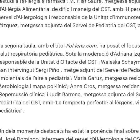
’estudi a l’al·lèrgia a fàrmacs’; M. Pilar Saura, metgessa adj
d’Al·lèrgia Alimentària de difícil maneig del CST, amb ‘Hiper
Servei d’Al·lergologia i responsable de la Unitat d’Immunoter
Vázquez, metgessa adjunta del Servei de Pediatria del CST, am
La segona taula, amb el títol
Pòl·lens.com
, ha posat el focu
salut respiratòria pediàtrica. Sota la moderació d’Adriana Iz
responsable de la Unitat d’Olfacte del CST i Waleska Schayma
han intervingut Sergi Piñol, metge adjunt del Servei de Ped
ambientals de l’aire a pediatria’; Maria Garuz, metgessa resid
‘Aerobiologia i mapa pol·línic’; Anna Cros, metgessa resident
‘Repercussió clínica’ i Judit Barrena, metgessa adjunta del S
Pediàtrica del CST, amb ‘La tempesta perfecta: al·lèrgens, 
ediàtrica’.
Un dels moments destacats ha estat la ponència final sobre
M. José Domingo, infermera del servei d’Al·lergologia del CS