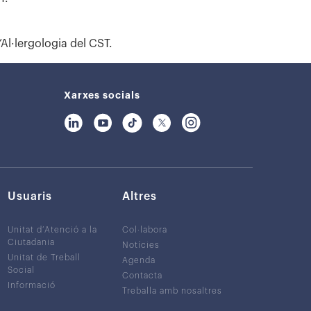
Al·lergologia del CST.
Xarxes socials
Usuaris
Altres
Unitat d’Atenció a la
Col·labora
Ciutadania
Notícies
Unitat de Treball
Agenda
Social
Contacta
Informació
Treballa amb nosaltres