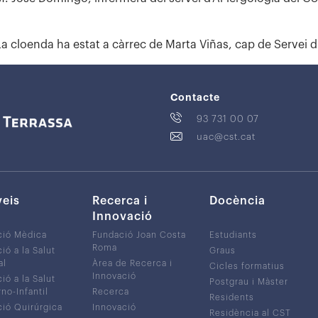
La cloenda ha estat a càrrec de Marta Viñas, cap de Servei d’
Contacte
93 731 00 07
uac@cst.cat
veis
Recerca i
Docència
Innovació
ció Mèdica
Fundació Joan Costa
Estudiants
Roma
ió a la Salut
Graus
al
Àrea de Recerca i
Cicles formatius
Innovació
ió a la Salut
Postgrau i Màster
no-Infantil
Recerca
Residents
ió Quirúrgica
Innovació
Residència al CST