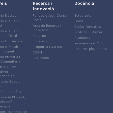
veis
Recerca i
Docència
Innovació
ció Mèdica
Fundació Joan Costa
Estudiants
Roma
ió a la Salut
Graus
al
Àrea de Recerca i
Cicles formatius
Innovació
ió a la Salut
Postgrau i Màster
no-Infantil
Recerca
Residents
ió Quirúrgica
Innovació
Residència al CST
ió al Malalt
Projectes i Xarxes
Has triat plaça al CST?
c i Urgent
CERM
ió Primària i
Biblioteca
 Comunitària
tria, Cures
atives i
ndències
is de Suport
c
 Penitenciària
ina de l’Esport,
litació i
eràpia
cia, Nutrició i ús