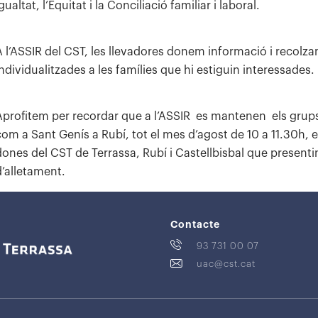
gualtat, l’Equitat i la Conciliació familiar i laboral.
A l’ASSIR del CST, les llevadores donem informació i recolzame
individualitzades a les famílies que hi estiguin interessades.
Aprofitem per recordar que a l’ASSIR es mantenen els grups d
com a Sant Genís a Rubí, tot el mes d’agost de 10 a 11.30h, e
dones del CST de Terrassa, Rubí i Castellbisbal que presenti
d’alletament.
Contacte
93 731 00 07
uac@cst.cat