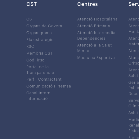
CST
Centres
Ser
CST
Atenció Hospitalària
Aten
Òrgans de Govern
Atenció Primària
Atenc
Ment
Organigrama
Atenció Intermèdia i
Dependències
Atenc
Pla estratègic
Mater
Atenció a la Salut
RSC
Mental
Atenc
Memòria CST
Medicina Esportiva
Atenc
Codi ètic
Críti
Portal de la
Atenc
Transparència
Salut
Perfil Contractant
Geria
Comunicació i Premsa
Pal·li
Canal Intern
Depe
Informació
Serve
Clíni
Salut
Medic
Rehabi
Fisiot
Farmà