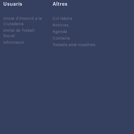
Usuaris
Altres
Unitat d’Atenció a la
Col·labora
Ciutadania
Notícies
Unitat de Treball
Agenda
Social
Contacta
Informació
Treballa amb nosaltres