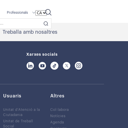
Professionals
Treballa amb nosaltres
Xarxes socials
Usuaris
Altres
Unitat d’Atenció a la
Col·labora
Ciutadania
Notícies
Unitat de Treball
Agenda
Social