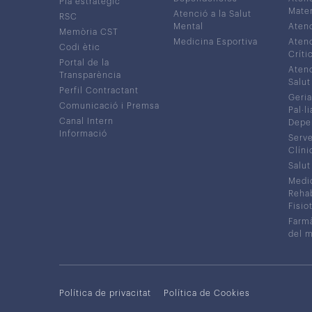
Pla estratègic
Mater
Atenció a la Salut
RSC
Mental
Atenc
Memòria CST
Medicina Esportiva
Atenc
Codi ètic
Críti
Portal de la
Atenc
Transparència
Salut
Perfil Contractant
Geria
Comunicació i Premsa
Pal·li
Canal Intern
Depe
Informació
Serve
Clíni
Salut
Medic
Rehabi
Fisiot
Farmà
del 
Política de privacitat
Política de Cookies