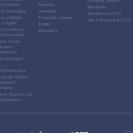
Postgrau i Màster
no-Infantil
Recerca
Residents
ió Quirúrgica
Innovació
Residència al CST
ió al Malalt
Projectes i Xarxes
Has triat plaça al CST?
c i Urgent
CERM
ió Primària i
Biblioteca
 Comunitària
tria, Cures
atives i
ndències
is de Suport
c
 Penitenciària
ina de l’Esport,
litació i
eràpia
cia, Nutrició i ús
medicament