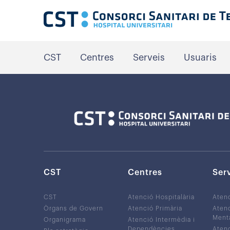
CST
Centres
Serveis
Usuaris
CST
Centres
Ser
CST
Atenció Hospitalària
Aten
Òrgans de Govern
Atenció Primària
Atenc
Ment
Organigrama
Atenció Intermèdia i
Dependències
Atenc