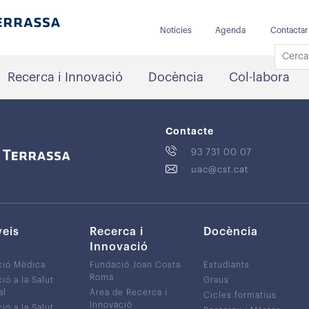
Notícies
Agenda
Contactar
Recerca i Innovació
Docència
Col·labora
Contacte
93 731 00 07
uac@cst.cat
veis
Recerca i
Docència
Innovació
ció Mèdica
Fundació Joan Costa
Estudiants
Roma
ió a la Salut
Graus
al
Àrea de Recerca i
Cicles formatius
Innovació
ió a la Salut