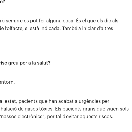
te?
ò sempre es pot fer alguna cosa. És el que els dic als
e l’olfacte, si està indicada. També a iniciar d’altres
isc greu per a la salut?
entorn.
mal estat, pacients que han acabat a urgències per
nhalació de gasos tòxics. Els pacients grans que viuen sols
ssos electrònics”, per tal d’evitar aquests riscos.