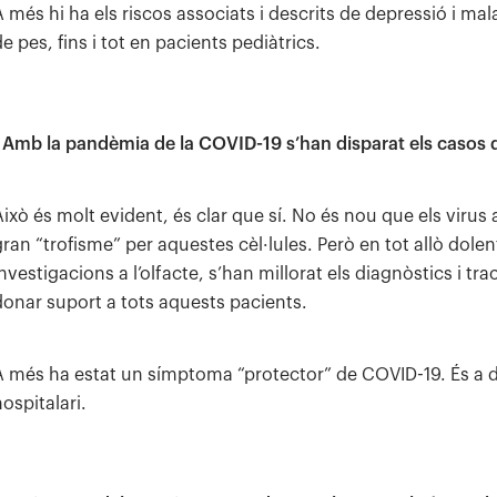
A més hi ha els riscos associats i descrits de depressió i ma
e pes, fins i tot en pacients pediàtrics.
. Amb la pandèmia de la COVID-19 s’han disparat els casos
Això és molt evident, és clar que sí. No és nou que els virus
gran “trofisme” per aquestes cèl·lules. Però en tot allò dol
investigacions a l’olfacte, s’han millorat els diagnòstics i t
donar suport a tots aquests pacients.
A més ha estat un símptoma “protector” de COVID-19. És a di
ospitalari.