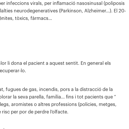
r infeccions virals, per inflamació nasosinusal (poliposis
malalties neurodegeneratives (Parkinson, Alzheimer…). El 20-
ènites, tòxics, fàrmacs…
r li dona el pacient a aquest sentit. En general els
ecuperar-lo.
at, fugues de gas, incendis, pors a la distracció de la
orar la seva parella, família… fins i tot pacients que “
òlegs, aromistes o altres professions (policies, metges,
isc per por de perdre l’olfacte.