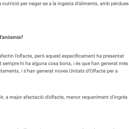
la nutrició per negar-se a la ingesta d’aliments, amb pèrdues
 d’anòsmia?
 afectin l’olfacte, però aquest específicament ha presentat
ent sempre hi ha alguna cosa bona, i és que han generat més
ractaments, i s’han generat noves Unitats d’Olfacte per a
r, a major afectació d’olfacte, menor requeriment d’ingrés