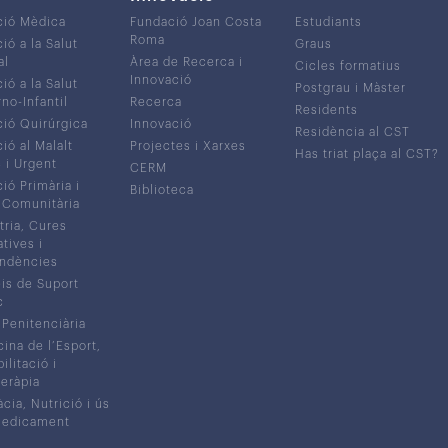
ció Mèdica
Fundació Joan Costa
Estudiants
Roma
ió a la Salut
Graus
al
Àrea de Recerca i
Cicles formatius
Innovació
ió a la Salut
Postgrau i Màster
no-Infantil
Recerca
Residents
ió Quirúrgica
Innovació
Residència al CST
ió al Malalt
Projectes i Xarxes
Has triat plaça al CST?
c i Urgent
CERM
ió Primària i
Biblioteca
 Comunitària
tria, Cures
atives i
ndències
is de Suport
c
 Penitenciària
ina de l’Esport,
litació i
eràpia
cia, Nutrició i ús
medicament