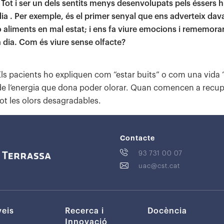
. Tot i ser un dels sentits menys desenvolupats pels éssers h
dia . Per exemple, és el primer senyal que ens adverteix dav
o aliments en mal estat; i ens fa viure emocions i rememorar 
a dia. Com és viure sense olfacte?
Els pacients ho expliquen com “estar buits” o com una vida “s
de l’energia que dona poder olorar. Quan comencen a recuperar
tot les olors desagradables.
Contacte
93 731 00 07
uac@cst.cat
veis
Recerca i
Docència
Innovació