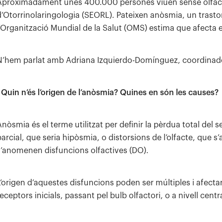
Aproximadament unes 400.000 persones viuen sense olfacte
d’Otorrinolaringologia (SEORL). Pateixen anòsmia, un trastor
l’Organització Mundial de la Salut (OMS) estima que afecta 
N’hem parlat amb Adriana Izquierdo-Domínguez, coordinadora 
. Quin n’és l’origen de l’anòsmia? Quines en són les causes?
Anòsmia és el terme utilitzat per definir la pèrdua total del 
parcial, que seria hipòsmia, o distorsions de l’olfacte, que 
s’anomenen disfuncions olfactives (DO).
L’origen d’aquestes disfuncions poden ser múltiples i afectar 
eceptors inicials, passant pel bulb olfactori, o a nivell cent