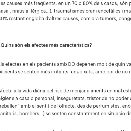
Les causes més freqüents, en un 70 o 80% dels casos, són pe
nasal, rinitis al·lèrgica…), traumatismes crani encefàlics i 
30% restant engloba d’altres causes, com ara tumors, cong
. Quins són els efectes més característics?
Els efectes en els pacients amb DO depenen molt de quin valo
pacients se senten més irritants, angoixats, amb por de no r
Afecta a la vida diària pel risc de menjar aliments en mal est
higiene a casa o personal, inseguretats, tristor de no poder ol
treballen” amb el sentit de l’olfacte, des de perfumistes, en
sanitaris, bombers…) se senten constantment en situació de r