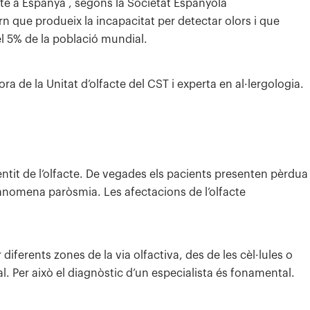
 a Espanya , segons la Societat Espanyola
n que produeix la incapacitat per detectar olors i que
el 5% de la població mundial.
de la Unitat d’olfacte del CST i experta en al·lergologia.
sentit de l’olfacte. De vegades els pacients presenten pèrdua
s’anomena paròsmia. Les afectacions de l’olfacte
diferents zones de la via olfactiva, des de les cèl·lules o
ral. Per això el diagnòstic d’un especialista és fonamental.