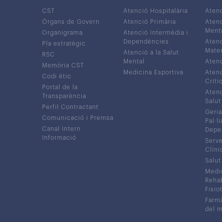
CST
Atenció Hospitalària
Aten
Òrgans de Govern
Atenció Primària
Atenc
Ment
Organigrama
Atenció Intermèdia i
Dependències
Atenc
Pla estratègic
Mater
Atenció a la Salut
RSC
Mental
Atenc
Memòria CST
Medicina Esportiva
Atenc
Codi ètic
Críti
Portal de la
Atenc
Transparència
Salut
Perfil Contractant
Geria
Comunicació i Premsa
Pal·li
Canal Intern
Depe
Informació
Serve
Clíni
Salut
Medic
Rehabi
Fisiot
Farmà
del 