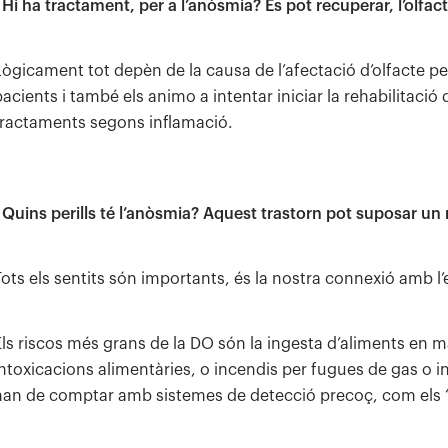
. Hi ha tractament, per a l’anòsmia? Es pot recuperar, l’olfac
Lògicament tot depèn de la causa de l’afectació d’olfacte per
acients i també els animo a intentar iniciar la rehabilitació d
tractaments segons inflamació.
. Quins perills té l’anòsmia? Aquest trastorn pot suposar un r
Tots els sentits són importants, és la nostra connexió amb l’
Els riscos més grans de la DO són ​​la ingesta d’aliments en 
intoxicacions alimentàries, o incendis per fugues de gas o i
han de comptar amb sistemes de detecció precoç, com els “na