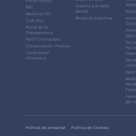
Pla estratègic
Mater
Atenció a la Salut
RSC
Mental
Atenc
Memòria CST
Medicina Esportiva
Atenc
Codi ètic
Críti
Portal de la
Atenc
Transparència
Salut
Perfil Contractant
Geria
Comunicació i Premsa
Pal·li
Canal Intern
Depe
Informació
Serve
Clíni
Salut
Medic
Rehabi
Fisiot
Farmà
del 
Política de privacitat
Política de Cookies