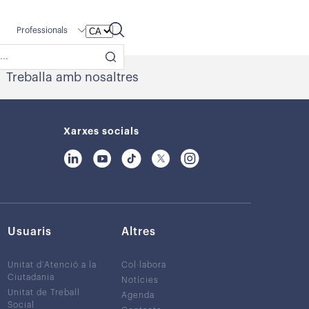
Professionals
Treballa amb nosaltres
Xarxes socials
Usuaris
Altres
Unitat d’Atenció a la
Col·labora
Ciutadania
Notícies
Unitat de Treball
Agenda
Social