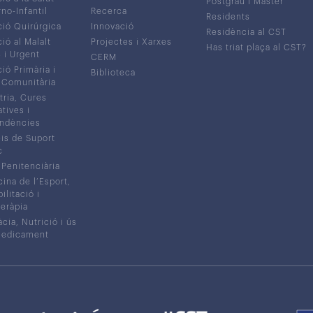
Postgrau i Màster
no-Infantil
Recerca
Residents
ió Quirúrgica
Innovació
Residència al CST
ió al Malalt
Projectes i Xarxes
Has triat plaça al CST?
c i Urgent
CERM
ió Primària i
Biblioteca
 Comunitària
tria, Cures
atives i
ndències
is de Suport
c
 Penitenciària
ina de l’Esport,
litació i
eràpia
cia, Nutrició i ús
medicament