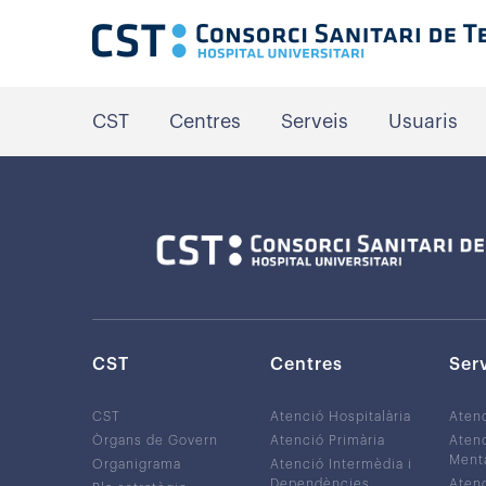
CST
Centres
Serveis
Usuaris
CST
Centres
Ser
CST
Atenció Hospitalària
Aten
Òrgans de Govern
Atenció Primària
Atenc
Ment
Organigrama
Atenció Intermèdia i
Dependències
Atenc