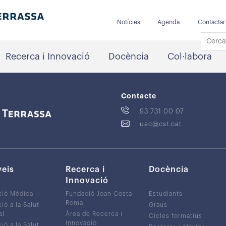
Notícies
Agenda
Contactar
Recerca i Innovació
Docència
Col·labora
Contacte
93 731 00 07
uac@cst.cat
veis
Recerca i
Docència
Innovació
ció Mèdica
Fundació Joan Costa
Estudiants
Roma
ió a la Salut
Graus
al
Àrea de Recerca i
Cicles formatius
Innovació
ió a la Salut