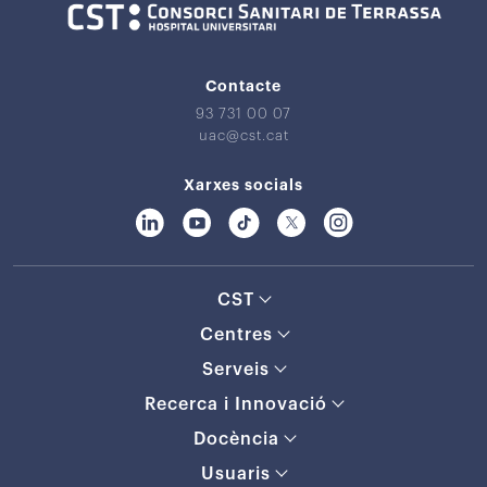
Contacte
93 731 00 07
uac@cst.cat
Xarxes socials
CST
Centres
Serveis
Recerca i Innovació
Docència
Usuaris