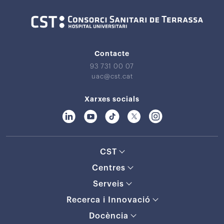
Contacte
93 731 00 07
uac@cst.cat
Xarxes socials
CST
Centres
Serveis
Recerca i Innovació
Docència