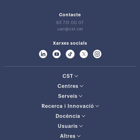
Contacte
93 731 00 07
uac@cst.cat
Xarxes socials
CST
Centres
Serveis
Recerca i Innovació
Docència
Usuaris
Altres