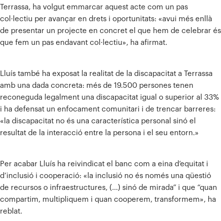
Terrassa, ha volgut emmarcar aquest acte com un pas
col·lectiu per avançar en drets i oportunitats: «avui més enllà
de presentar un projecte en concret el que hem de celebrar és
que fem un pas endavant col·lectiu», ha afirmat.
Lluís també ha exposat la realitat de la discapacitat a Terrassa
amb una dada concreta: més de 19.500 persones tenen
reconeguda legalment una discapacitat igual o superior al 33%
i ha defensat un enfocament comunitari i de trencar barreres:
«la discapacitat no és una característica personal sinó el
resultat de la interacció entre la persona i el seu entorn.»
Per acabar Lluís ha reivindicat el banc com a eina d’equitat i
d’inclusió i cooperació: «la inclusió no és només una qüestió
de recursos o infraestructures, (…) sinó de mirada” i que “quan
compartim, multipliquem i quan cooperem, transformem», ha
reblat.