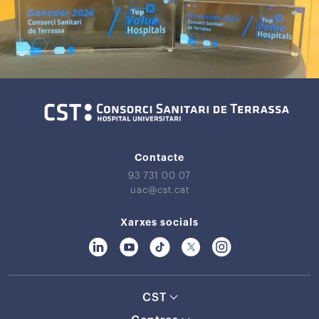
Contacte
93 731 00 07
uac@cst.cat
Xarxes socials
CST