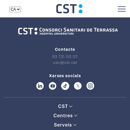
Contacte
93 731 00 07
uac@cst.cat
Xarxes socials
CST
Centres
Serveis