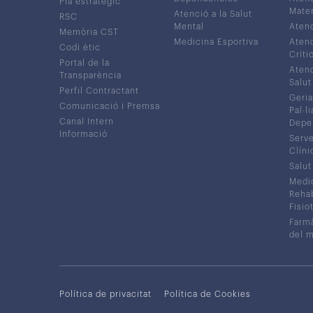
Pla estratègic
Mater
Atenció a la Salut
RSC
Mental
Atenc
Memòria CST
Medicina Esportiva
Atenc
Codi ètic
Críti
Portal de la
Atenc
Transparència
Salut
Perfil Contractant
Geria
Comunicació i Premsa
Pal·li
Canal Intern
Depe
Informació
Serve
Clíni
Salut
Medic
Rehabi
Fisiot
Farmà
del 
Política de privacitat
Política de Cookies