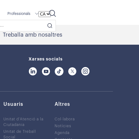
Professionals
Treballa amb nosaltres
Xarxes socials
Usuaris
Altres
Unitat d’Atenció a la
Col·labora
Ciutadania
Notícies
Unitat de Treball
Agenda
Social