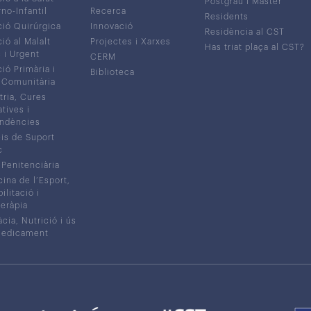
Postgrau i Màster
no-Infantil
Recerca
Residents
ió Quirúrgica
Innovació
Residència al CST
ió al Malalt
Projectes i Xarxes
Has triat plaça al CST?
c i Urgent
CERM
ió Primària i
Biblioteca
 Comunitària
tria, Cures
atives i
ndències
is de Suport
c
 Penitenciària
ina de l’Esport,
litació i
eràpia
cia, Nutrició i ús
medicament