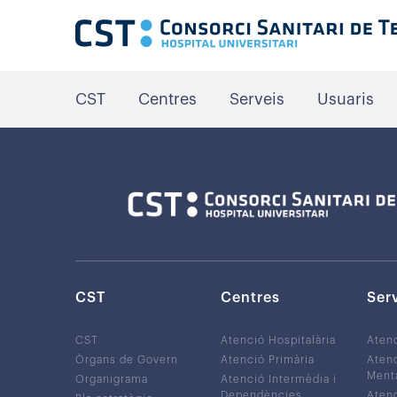
CST
Centres
Serveis
Usuaris
CST
Centres
Ser
CST
Atenció Hospitalària
Aten
Òrgans de Govern
Atenció Primària
Atenc
Ment
Organigrama
Atenció Intermèdia i
Dependències
Atenc