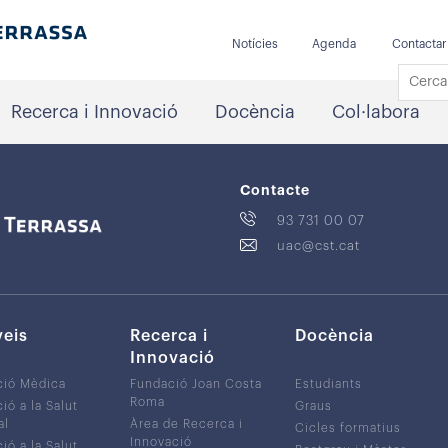
Notícies
Agenda
Contactar
Recerca i Innovació
Docència
Col·labora
Contacte
93 731 00 07
uac@cst.cat
veis
Recerca i
Docència
Innovació
ció Mèdica
Fundació Joan Costa
Estudiants
Roma
ió a la Salut
Graus
al
Àrea de Recerca i
Cicles formatius
Innovació
ió a la Salut