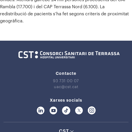
Rambla (17.700) i del CAP Terrassa Nord (6.100). La
redistribució de pacients s’ha fet segons criteris de proximitat
geogràfica.
Contacte
93 731 00 07
uac@cst.cat
Xarxes socials
CST