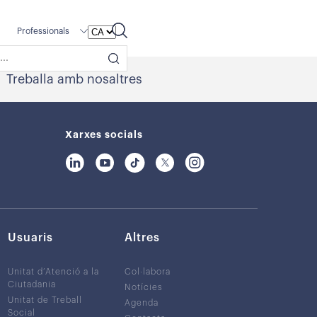
Professionals
Treballa amb nosaltres
Xarxes socials
Usuaris
Altres
Unitat d’Atenció a la
Col·labora
Ciutadania
Notícies
Unitat de Treball
Agenda
Social