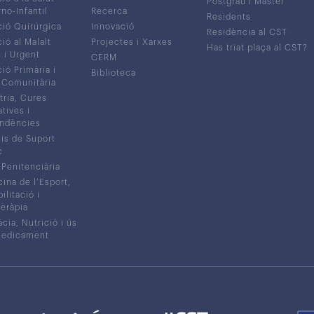
Postgrau i Màster
no-Infantil
Recerca
Residents
ió Quirúrgica
Innovació
Residència al CST
ió al Malalt
Projectes i Xarxes
Has triat plaça al CST?
c i Urgent
CERM
ió Primària i
Biblioteca
 Comunitària
tria, Cures
atives i
ndències
is de Suport
c
 Penitenciària
ina de l’Esport,
litació i
eràpia
cia, Nutrició i ús
medicament