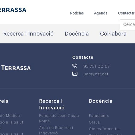
Notícies
Agenda
Contactar
Recerca i Innovació
Docència
Col·labora
Contacte
93 731 00 07
uac@cst.cat
veis
Recerca i
Docència
Innovació
ció Mèdica
Fundació Joan Costa
Estudiants
Roma
ió a la Salut
Graus
al
Àrea de Recerca i
Cicles formatius
Innovació
ió a la Salut