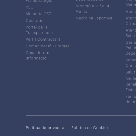
Pla estratègic
Mater
Atenció a la Salut
RSC
Mental
Atenc
Memòria CST
Medicina Esportiva
Atenc
Codi ètic
Críti
Portal de la
Atenc
Transparència
Salut
Perfil Contractant
Geria
Comunicació i Premsa
Pal·li
Canal Intern
Depe
Informació
Serve
Clíni
Salut
Medic
Rehabi
Fisiot
Farmà
del 
Política de privacitat
Política de Cookies