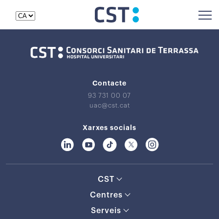
Contacte
93 731 00 07
uac@cst.cat
Xarxes socials
CST
Centres
Serveis