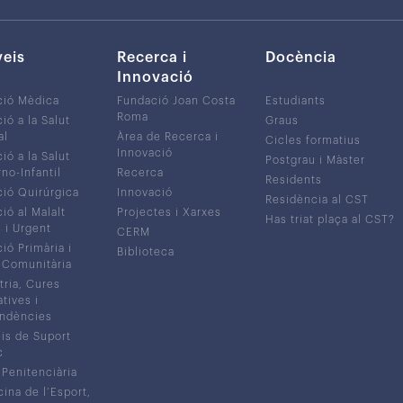
veis
Recerca i
Docència
Innovació
ció Mèdica
Fundació Joan Costa
Estudiants
Roma
ió a la Salut
Graus
al
Àrea de Recerca i
Cicles formatius
Innovació
ió a la Salut
Postgrau i Màster
no-Infantil
Recerca
Residents
ió Quirúrgica
Innovació
Residència al CST
ió al Malalt
Projectes i Xarxes
Has triat plaça al CST?
c i Urgent
CERM
ió Primària i
Biblioteca
 Comunitària
tria, Cures
atives i
ndències
is de Suport
c
 Penitenciària
ina de l’Esport,