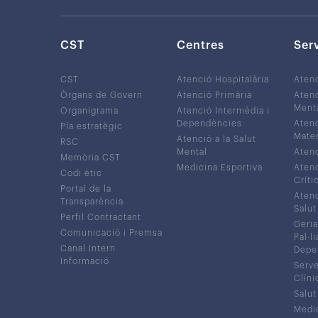
CST
Centres
Ser
CST
Atenció Hospitalària
Aten
Òrgans de Govern
Atenció Primària
Atenc
Ment
Organigrama
Atenció Intermèdia i
Dependències
Atenc
Pla estratègic
Mater
Atenció a la Salut
RSC
Mental
Atenc
Memòria CST
Medicina Esportiva
Atenc
Codi ètic
Críti
Portal de la
Atenc
Transparència
Salut
Perfil Contractant
Geria
Comunicació i Premsa
Pal·li
Canal Intern
Depe
Informació
Serve
Clíni
Salut
Medic