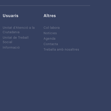
Usuaris
Altres
Unitat d’Atenció a la
Col·labora
Ciutadania
Notícies
Unitat de Treball
Agenda
Social
Contacta
Informació
Treballa amb nosaltres