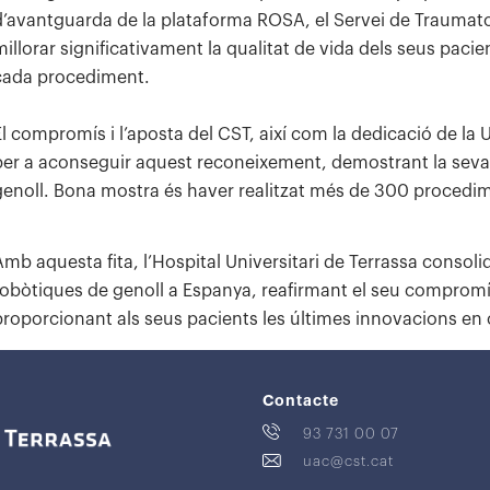
d’avantguarda de la plataforma ROSA, el Servei de Traumatol
millorar significativament la qualitat de vida dels seus pacie
cada procediment.
El compromís i l’aposta del CST, així com la dedicació de la
per a aconseguir aquest reconeixement, demostrant la seva e
genoll. Bona mostra és haver realitzat més de 300 procedim
Amb aquesta fita, l’Hospital Universitari de Terrassa consoli
robòtiques de genoll a Espanya, reafirmant el seu compromís 
proporcionant als seus pacients les últimes innovacions en 
Contacte
93 731 00 07
uac@cst.cat