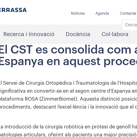
Notícies
Agenda
Contactar
Recerca i Innovació
Docència
Col·labora
El CST es consolida com a
Espanya en aquest proc
El Servei de Cirurgia Ortopèdica i Traumatologia de l’Hospita
significativa en convertir-se en el segon centre d’Espanya 
plataforma ROSA (ZimmerBiomet). Aquesta distinció posicio
procediments, destacant l’excel·lència i la innovació que el 
La introducció de la cirurgia robòtica en pròtesi de genoll 
patologies articulars, oferint als pacients una major precisió