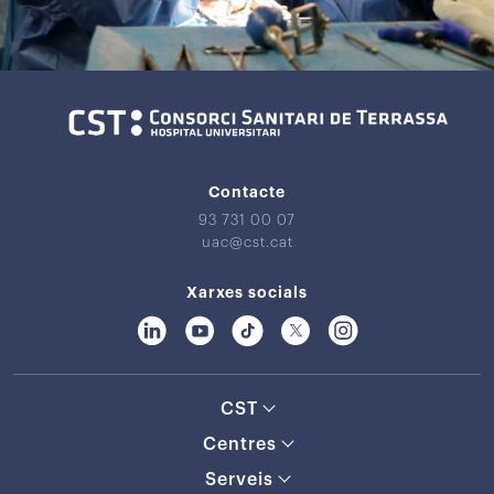
Contacte
93 731 00 07
uac@cst.cat
Xarxes socials
CST
Centres
Serveis