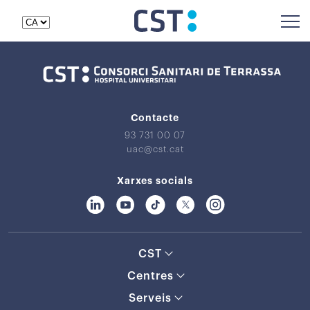
Contacte
93 731 00 07
uac@cst.cat
Xarxes socials
CST
Centres
Serveis