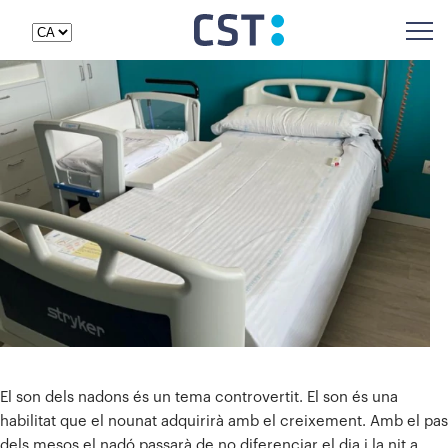
El son dels nadons és un tema controvertit. El son és una
habilitat que el nounat adquirirà amb el creixement. Amb el pas
dels mesos el nadó passarà de no diferenciar el dia i la nit a