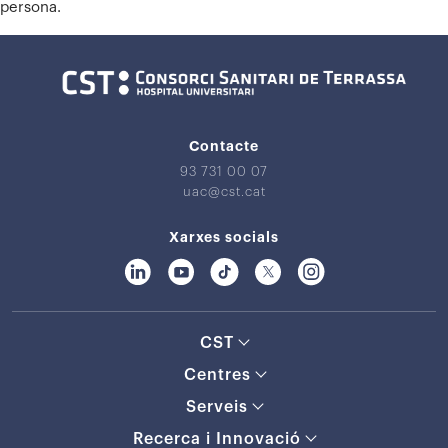
persona.
Contacte
93 731 00 07
uac@cst.cat
Xarxes socials
CST
Centres
Serveis
Recerca i Innovació