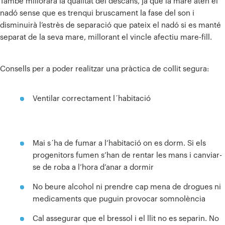
També millorarà la qualitat del descans, ja que la mare atén el
nadó sense que es trenqui bruscament la fase del son i
disminuirà l’estrès de separació que pateix el nadó si es manté
separat de la seva mare, millorant el vincle afectiu mare-fill.
Consells per a poder realitzar una pràctica de collit segura:
Ventilar correctament l´habitació
Mai s´ha de fumar a l’habitació on es dorm. Si els
progenitors fumen s’han de rentar les mans i canviar-
se de roba a l’hora d’anar a dormir
No beure alcohol ni prendre cap mena de drogues ni
medicaments que puguin provocar somnolència
Cal assegurar que el bressol i el llit no es separin. No