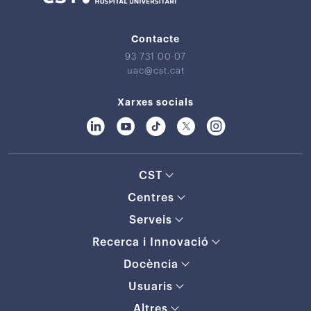
Contacte
93 731 00 07
uac@cst.cat
Xarxes socials
CST
Centres
Serveis
Recerca i Innovació
Docència
Usuaris
Altres