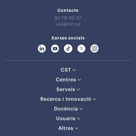
Contacte
93 731 00 07
uac@cst.cat
Xarxes socials
CST
Centres
Serveis
Recerca i Innovació
Docència
Usuaris
Altres