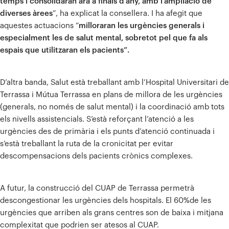
temps i consolidaran ara a finals d’any, amb l’ampliació de
diverses àrees
”, ha explicat la consellera. I ha afegit que
aquestes actuacions “
milloraran les urgències generals i
especialment les de salut mental, sobretot pel que fa als
espais que utilitzaran els pacients”.
D’altra banda, Salut està treballant amb l’Hospital Universitari de
Terrassa i Mútua Terrassa en plans de millora de les urgències
(generals, no només de salut mental) i la coordinació amb tots
els nivells assistencials. S’està reforçant l’atenció a les
urgències des de primària i els punts d’atenció continuada i
s’està treballant la ruta de la cronicitat per evitar
descompensacions dels pacients crònics complexes.
A futur, la construcció del CUAP de Terrassa permetrà
descongestionar les urgències dels hospitals. El 60%de les
urgències que arriben als grans centres son de baixa i mitjana
complexitat que podrien ser atesos al CUAP.