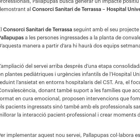
professionals, Pallapupas busca generar un impacte positiu e
demostrant al
Consorci Sanitari de Terrassa – Hospital Unive
El
Consorci Sanitari de Terrassa
seguint amb el seu projecte 
Pallapupas
a les persones ingressades a la planta de conval
D’aquesta manera a partir d’ara hi haurà dos equips setman
L’ampliació del servei arriba després d’una etapa consolida
n plantes pediàtriques i urgències infantils de l’Hospital Uni
reduint l’ansietat en entorns hospitalaris del CST. Ara, el fo
Convalescència, donant també suport a les famílies que aco
format en cura emocional, proposen intervencions que fom
els pacients ingressats sinó també amb els professionals san
millorar la interacció pacient-professional i crear moments
Per implementar aquest nou servei, Pallapupas col·labora es