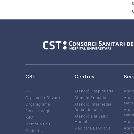
CST
Centres
Ser
CST
Atenció Hospitalària
Aten
Òrgans de Govern
Atenció Primària
Atenc
Ment
Organigrama
Atenció Intermèdia i
Dependències
Atenc
Pla estratègic
Mater
Atenció a la Salut
RSC
Mental
Atenc
Memòria CST
Medicina Esportiva
Atenc
Codi ètic
Críti