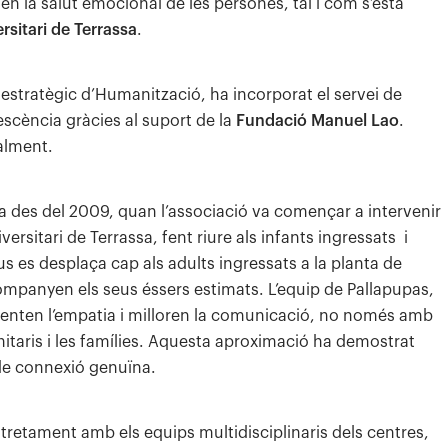
n la salut emocional de les persones, tal i com s’està
rsitari de Terrassa
.
estratègic d’Humanització, ha incorporat el servei de
escència gràcies al suport de la
Fundació Manuel Lao
.
alment.
da des del 2009, quan l’associació va començar a intervenir
versitari de Terrassa, fent riure als infants ingressats i
cus es desplaça cap als adults ingressats a la planta de
mpanyen els seus éssers estimats. L’equip de Pallapupas,
enten l’empatia i milloren la comunicació, no només amb
itaris i les famílies. Aquesta aproximació ha demostrat
 de connexió genuïna.
tretament amb els equips multidisciplinaris dels centres,