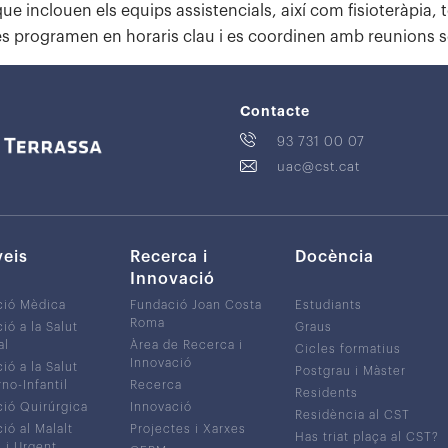
que inclouen els equips assistencials, així com fisioteràpia, 
es programen en horaris clau i es coordinen amb reunions 
Contacte
93 731 00 07
uac@cst.cat
veis
Recerca i
Docència
Innovació
ció Mèdica
Fundació Joan Costa
Estudiants
Roma
ió a la Salut
Graus
al
Àrea de Recerca i
Cicles formatius
Innovació
ió a la Salut
Postgrau i Màster
no-Infantil
Recerca
Residents
ió Quirúrgica
Innovació
Residència al CST
ió al Malalt
Projectes i Xarxes
Has triat plaça al CST?
c i Urgent