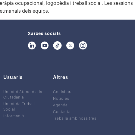
teràpia ocupacional, logopèdia i treball social. Les sessions
setmanals dels equips.
Xarxes socials
Usuaris
Altres
Unitat d’Atenció a la
Col·labora
Ciutadania
Notícies
Unitat de Treball
Agenda
Social
Contacta
Informació
Treballa amb nosaltres