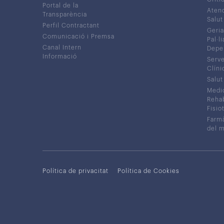
Portal de la
Atenc
Transparència
Salut
Perfil Contractant
Geria
Comunicació i Premsa
Pal·li
Canal Intern
Depe
Informació
Serve
Clíni
Salut
Medic
Rehabi
Fisiot
Farmà
del 
Política de privacitat
Política de Cookies