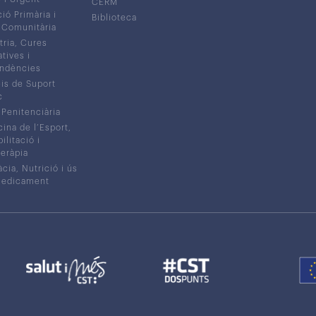
CERM
ió Primària i
Biblioteca
 Comunitària
tria, Cures
atives i
ndències
is de Suport
c
 Penitenciària
ina de l’Esport,
litació i
eràpia
cia, Nutrició i ús
medicament