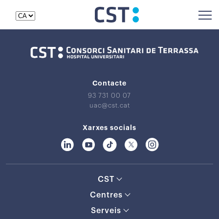
Contacte
93 731 00 07
uac@cst.cat
Xarxes socials
CST
Centres
Serveis