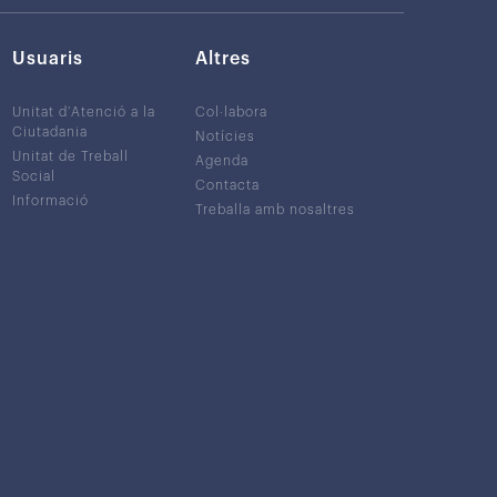
Usuaris
Altres
Unitat d’Atenció a la
Col·labora
Ciutadania
Notícies
Unitat de Treball
Agenda
Social
Contacta
Informació
Treballa amb nosaltres