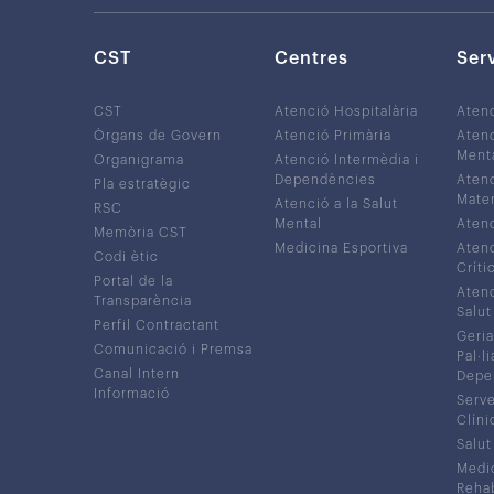
CST
Centres
Ser
CST
Atenció Hospitalària
Aten
Òrgans de Govern
Atenció Primària
Atenc
Ment
Organigrama
Atenció Intermèdia i
Dependències
Atenc
Pla estratègic
Mater
Atenció a la Salut
RSC
Mental
Atenc
Memòria CST
Medicina Esportiva
Atenc
Codi ètic
Críti
Portal de la
Atenc
Transparència
Salut
Perfil Contractant
Geria
Comunicació i Premsa
Pal·li
Canal Intern
Depe
Informació
Serve
Clíni
Salut
Medic
Rehabi