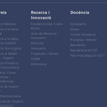
veis
Recerca i
Docència
Innovació
ció Mèdica
Fundació Joan Costa
Estudiants
Roma
ió a la Salut
Graus
al
Àrea de Recerca i
Cicles formatius
Innovació
ió a la Salut
Postgrau i Màster
no-Infantil
Recerca
Residents
ió Quirúrgica
Innovació
Residència al CST
ió al Malalt
Projectes i Xarxes
Has triat plaça al CST?
c i Urgent
CERM
ió Primària i
Biblioteca
 Comunitària
tria, Cures
atives i
ndències
is de Suport
c
 Penitenciària
ina de l’Esport,
litació i