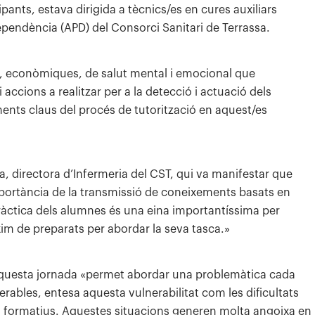
pants, estava dirigida a tècnics/es en cures auxiliars
Dependència (APD) del Consorci Sanitari de Terrassa.
als, econòmiques, de salut mental i emocional que
accions a realitzar per a la detecció i actuació dels
ements claus del procés de tutorització en aquest/es
ba, directora d’Infermeria del CST, qui va manifestar que
mportància de la transmissió de coneixements basats en
 pràctica dels alumnes és una eina importantíssima per
xim de preparats per abordar la seva tasca.»
 a aquesta jornada «permet abordar una problemàtica cada
rables, entesa aquesta vulnerabilitat com les dificultats
ius formatius. Aquestes situacions generen molta angoixa en