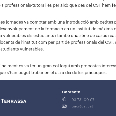
els professionals-tutors i és per això que des del CST hem f
Les jornades va comptar amb una introducció amb petites pín
desenvolupament de la formació en un institut de màxima c
fa vulnerables els estudiants i també una sèrie de casos real
docents de l’institut com per part de professionals del CST
estudiants vulnerables.
Finalment es va fer un gran col·loqui amb propostes interess
que s’han pogut trobar en el dia a dia de les pràctiques.
Contacte
93 731 00 07
uac@cst.cat