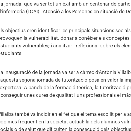
La jornada, que va ser tot un èxit amb un centenar de partici
d’infermeria (TCAI) i Atenció a les Persones en situació de 
Els objectius eren identificar les principals situacions soci
provoquen la vulnerabilitat; donar a conèixer els conceptes i 
estudiants vulnerables; i analitzar i reflexionar sobre els el
estudiants.
La inauguració de la jornada va ser a càrrec d’Antònia Villal
«aquesta segona jornada de tutorització posa en valor la i
l’expertesa. A banda de la formació teòrica, la tutorització
aconseguir unes cures de qualitat i uns professionals el mà
Villalba també va incidir en el fet que el tema escollit per
cop mes freqüent en la societat actual: la dels alumnes vulne
socials o de salut que dificulten la consecució dels object