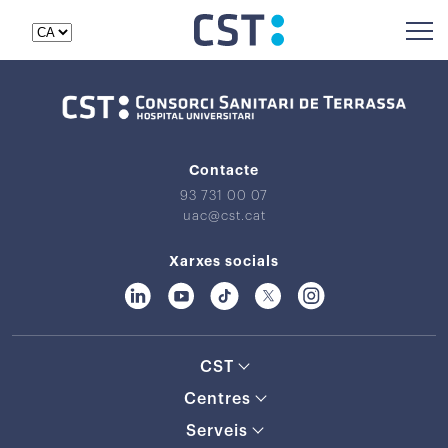
Contacte
93 731 00 07
uac@cst.cat
Xarxes socials
CST
Centres
Serveis